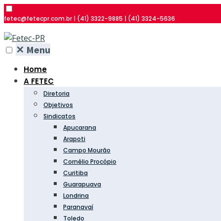
fetec@fetecpr.com.br | (41) 3322-9885 | (41) 3324-5636
✕
Menu
Home
A FETEC
Diretoria
Objetivos
Sindicatos
Apucarana
Arapoti
Campo Mourão
Cornélio Procópio
Curitiba
Guarapuava
Londrina
Paranavaí
Toledo