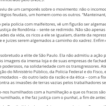
uviu de um camponês sobre o movimento: não o incomod
ilégios feudais, um homem como os outros. “Manteinant, j
la polícia com malfeitores, vê um figurão ser algemad
Justiça de Rondônia – sente-se redimido. Não são apenas
es da vida, os ricos a ele se igualam, diante da repress
nome e juizes serem algemados a caminho do xadrez. Enfi
obretudo a elite de São Paulo. Ela não admitiu a ação po
. As imagens da imensa loja e de suas empresas de facha
s e poderosos, na solidariedade com os transgressores. 
ão do Ministério Público, da Polícia Federal e do Fisco,
comodados – do outro lado da razão e da ética – com a 
tra as invasões de terras vazias pelos trabalhadores se
o-nos humilhados com a humilhação a que os fracos são
umilhado, e lhe faz justiça com o punhal, a fim de antec