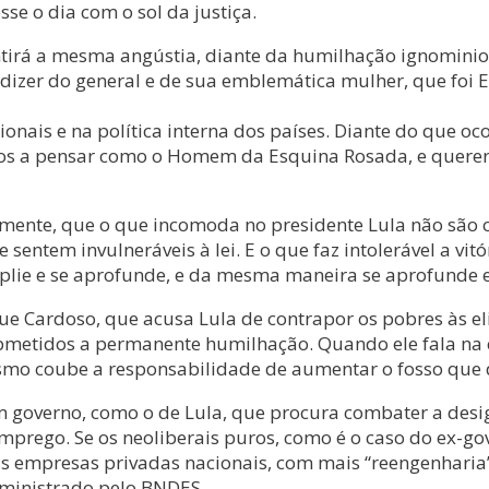
se o dia com o sol da justiça.
rá a mesma angústia, diante da humilhação ignominiosa
e dizer do general e de sua emblemática mulher, que foi 
ionais e na política interna dos países. Diante do que oc
vados a pensar como o Homem da Esquina Rosada, e quere
ente, que o que incomoda no presidente Lula não são os
se sentem invulneráveis à lei. E o que faz intolerável a v
lie e se aprofunde, e da mesma maneira se aprofunde e s
e Cardoso, que acusa Lula de contrapor os pobres às eli
etidos a permanente humilhação. Quando ele fala na cis
smo coube a responsabilidade de aumentar o fosso que di
governo, como o de Lula, que procura combater a desig
mprego. Se os neoliberais puros, como é o caso do ex-g
 das empresas privadas nacionais, com mais “reengenhar
ministrado pelo BNDES.