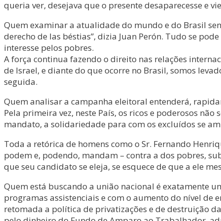
queria ver, desejava que o presente desaparecesse e vies
Quem examinar a atualidade do mundo e do Brasil senti
derecho de las béstias”, dizia Juan Perón. Tudo se pod
interesse pelos pobres.
A força continua fazendo o direito nas relações internac
de Israel, e diante do que ocorre no Brasil, somos le
seguida.
Quem analisar a campanha eleitoral entenderá, rapidam
Pela primeira vez, neste País, os ricos e poderosos não 
mandato, a solidariedade para com os excluídos se amp
Toda a retórica de homens como o Sr. Fernando Henriqu
podem e, podendo, mandam – contra a dos pobres, subm
que seu candidato se eleja, se esquece de que a ele me
Quem está buscando a união nacional é exatamente um 
programas assistenciais e com o aumento do nível de e
retomada a política de privatizações e de destruição
pelo dinheiro do Fundo de Amparo ao Trabalhador, ad