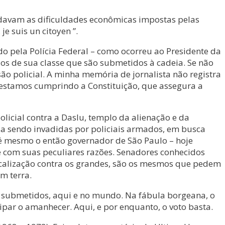
avam as dificuldades econômicas impostas pelas
e suis un citoyen ”.
o pela Polícia Federal – como ocorreu ao Presidente da
 os de sua classe que são submetidos à cadeia. Se não
ão policial. A minha memória de jornalista não registra
m estamos cumprindo a Constituição, que assegura a
licial contra a Daslu, templo da alienação e da
da sendo invadidas por policiais armados, em busca
Até mesmo o então governador de São Paulo – hoje
 e com suas peculiares razões. Senadores conhecidos
fiscalização contra os grandes, são os mesmos que pedem
m terra.
 submetidos, aqui e no mundo. Na fábula borgeana, o
ipar o amanhecer. Aqui, e por enquanto, o voto basta.