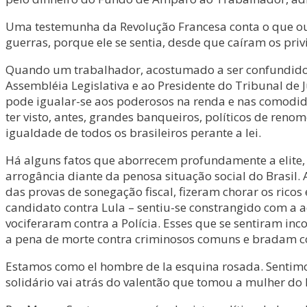
Uma testemunha da Revolução Francesa conta o que o
guerras, porque ele se sentia, desde que caíram os priv
Quando um trabalhador, acostumado a ser confundido pe
Assembléia Legislativa e ao Presidente do Tribunal de 
pode igualar-se aos poderosos na renda e nas comodidad
ter visto, antes, grandes banqueiros, políticos de re
igualdade de todos os brasileiros perante a lei.
Há alguns fatos que aborrecem profundamente a elite, s
arrogância diante da penosa situação social do Brasil
das provas de sonegação fiscal, fizeram chorar os rico
candidato contra Lula – sentiu-se constrangido com a aç
vociferaram contra a Polícia. Esses que se sentiram in
a pena de morte contra criminosos comuns e bradam con
Estamos como el hombre de la esquina rosada. Sentim
solidário vai atrás do valentão que tomou a mulher do h