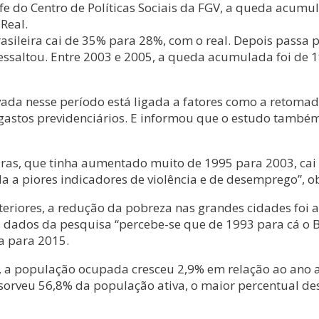
 do Centro de Políticas Sociais da FGV, a queda acumula
Real.
rasileira cai de 35% para 28%, com o real. Depois passa 
essaltou. Entre 2003 e 2005, a queda acumulada foi de 
vada nesse período está ligada a fatores como a retoma
s gastos previdenciários. E informou que o estudo tamb
eiras, que tinha aumentado muito de 1995 para 2003, c
da a piores indicadores de violência e de desemprego”, 
teriores, a redução da pobreza nas grandes cidades foi 
 dados da pesquisa “percebe-se que de 1993 para cá o Br
a para 2015.
, a população ocupada cresceu 2,9% em relação ao ano 
orveu 56,8% da população ativa, o maior percentual de