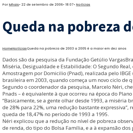
Por
Mhais
•
22 de setembro de 2006
•
18:07
•
Notícias
Queda na pobreza de
Home
Notícias
Queda na pobreza de 2003 a 2005 é a maior em dez anos
Dados são da pesquisa da Fundação Getúlio VargasBrasí
Miséria, Desigualdade e Estabilidade: O Segundo Real,
Amostragem por Domicilio (Pnad), realizada pelo IBGE (
brasileira em 2003, quando começa um novo ciclo de q
Segundo o coordenador da pesquisa, Marcelo Néri, chefe
Pnads – é equivalente à que ocorreu na época do Plano 
“Basicamente, se a gente olhar desde 1993, a miséria b
de 28% para 22%, uma redução bastante expressiva”, r
queda de 18,47% no período de 1993 a 1995.
Néri explicou que a redução no nível de pobreza obser
de renda, do tipo do Bolsa Família, e a à expansão do