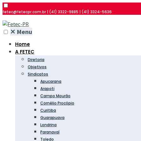
fetec@fetecpr.com.br | (41) 3322-9885 | (41) 3324-5636
✕
Menu
Home
A FETEC
Diretoria
Objetivos
Sindicatos
Apucarana
Arapoti
Campo Mourão
Cornélio Procópio
Curitiba
Guarapuava
Londrina
Paranavaí
Toledo