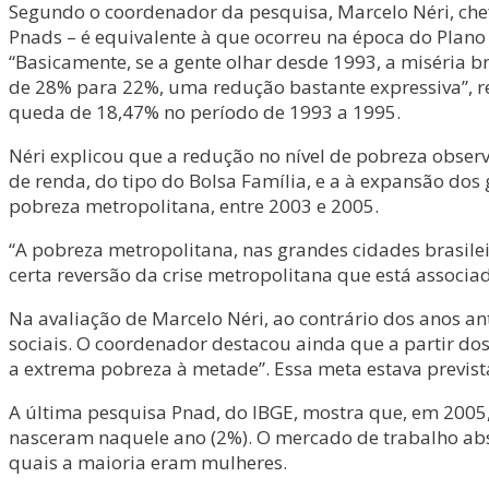
Segundo o coordenador da pesquisa, Marcelo Néri, chefe
Pnads – é equivalente à que ocorreu na época do Plano 
“Basicamente, se a gente olhar desde 1993, a miséria b
de 28% para 22%, uma redução bastante expressiva”, r
queda de 18,47% no período de 1993 a 1995.
Néri explicou que a redução no nível de pobreza obser
de renda, do tipo do Bolsa Família, e a à expansão do
pobreza metropolitana, entre 2003 e 2005.
“A pobreza metropolitana, nas grandes cidades brasil
certa reversão da crise metropolitana que está associa
Na avaliação de Marcelo Néri, ao contrário dos anos an
sociais. O coordenador destacou ainda que a partir dos
a extrema pobreza à metade”. Essa meta estava previst
A última pesquisa Pnad, do IBGE, mostra que, em 2005
nasceram naquele ano (2%). O mercado de trabalho abs
quais a maioria eram mulheres.