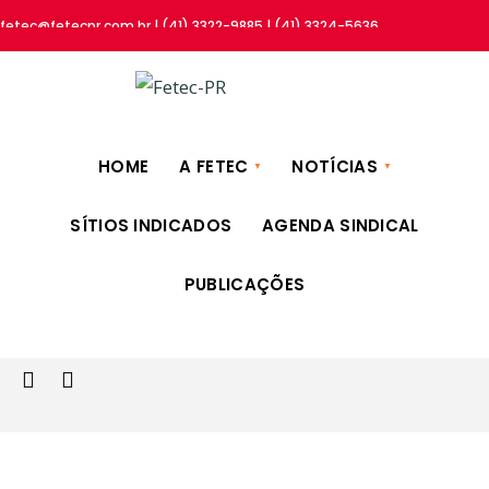
fetec@fetecpr.com.br | (41) 3322-9885 | (41) 3324-5636
HOME
A FETEC
NOTÍCIAS
SÍTIOS INDICADOS
AGENDA SINDICAL
PUBLICAÇÕES