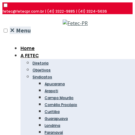
fetec@fetecpr.com.br | (41) 3322-9885 | (41) 3324-5636
✕
Menu
Home
A FETEC
Diretoria
Objetivos
Sindicatos
Apucarana
Arapoti
Campo Mourão
Cornélio Procópio
Curitiba
Guarapuava
Londrina
Paranavaí