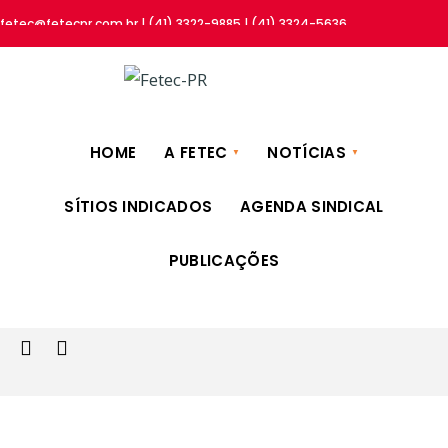
fetec@fetecpr.com.br | (41) 3322-9885 | (41) 3324-5636
HOME
A FETEC
NOTÍCIAS
SÍTIOS INDICADOS
AGENDA SINDICAL
PUBLICAÇÕES