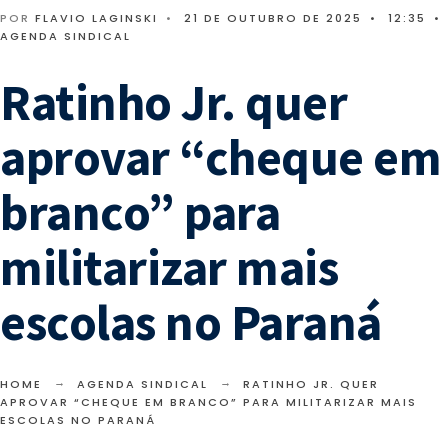
POR
FLAVIO LAGINSKI
•
21 DE OUTUBRO DE 2025
•
12:35
•
AGENDA SINDICAL
Ratinho Jr. quer
aprovar “cheque em
branco” para
militarizar mais
escolas no Paraná
HOME
AGENDA SINDICAL
RATINHO JR. QUER
APROVAR “CHEQUE EM BRANCO” PARA MILITARIZAR MAIS
ESCOLAS NO PARANÁ