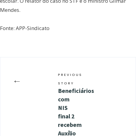
escolar. O relator do caso no STF é o ministro Gilmar
Mendes.
Fonte: APP-Sindicato
PREVIOUS
←
STORY
Beneficiários
com
NIS
final 2
recebem
Auxílio