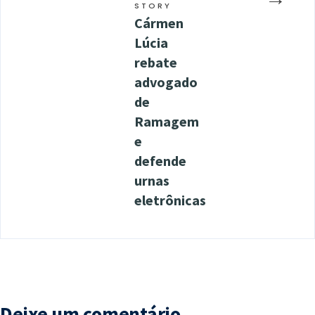
STORY
Cármen
Lúcia
rebate
advogado
de
Ramagem
e
defende
urnas
eletrônicas
Deixe um comentário