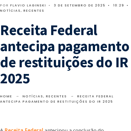
POR
FLAVIO LAGINSKI
•
3 DE SETEMBRO DE 2025
•
10:29
•
NOTÍCIAS
,
RECENTES
Receita Federal
antecipa pagamento
de restituições do IR
2025
HOME
NOTÍCIAS
,
RECENTES
RECEITA FEDERAL
ANTECIPA PAGAMENTO DE RESTITUIÇÕES DO IR 2025
A
Receita Federal
antecipou a conclusão do