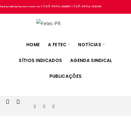
fetec@fetecpr.com.br | (41) 3322-9885 | (41) 3324-5636
HOME
A FETEC
NOTÍCIAS
SÍTIOS INDICADOS
AGENDA SINDICAL
PUBLICAÇÕES