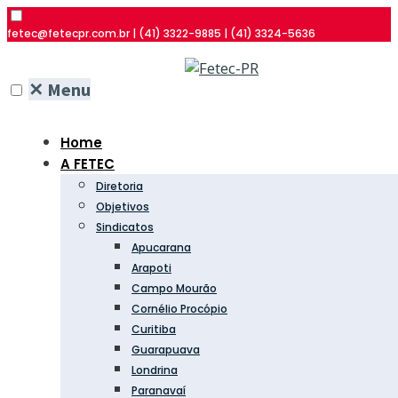
fetec@fetecpr.com.br | (41) 3322-9885 | (41) 3324-5636
✕
Menu
Home
A FETEC
Diretoria
Objetivos
Sindicatos
Apucarana
Arapoti
Campo Mourão
Cornélio Procópio
Curitiba
Guarapuava
Londrina
Paranavaí