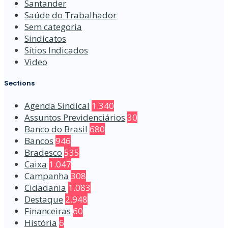
Santander
Saúde do Trabalhador
Sem categoria
Sindicatos
Sítios Indicados
Video
Sections
Agenda Sindical
1.340
Assuntos Previdenciários
30
Banco do Brasil
680
Bancos
946
Bradesco
535
Caixa
1.047
Campanha
308
Cidadania
1.083
Destaque
2.948
Financeiras
60
História
6