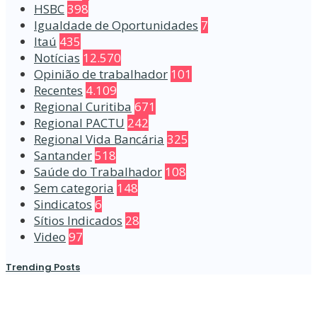
HSBC
398
Igualdade de Oportunidades
7
Itaú
435
Notícias
12.570
Opinião de trabalhador
101
Recentes
4.109
Regional Curitiba
671
Regional PACTU
242
Regional Vida Bancária
325
Santander
518
Saúde do Trabalhador
108
Sem categoria
148
Sindicatos
6
Sítios Indicados
28
Video
97
Trending Posts