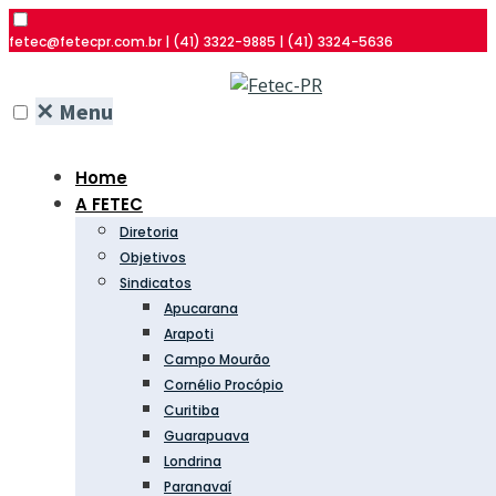
fetec@fetecpr.com.br | (41) 3322-9885 | (41) 3324-5636
✕
Menu
Home
A FETEC
Diretoria
Objetivos
Sindicatos
Apucarana
Arapoti
Campo Mourão
Cornélio Procópio
Curitiba
Guarapuava
Londrina
Paranavaí