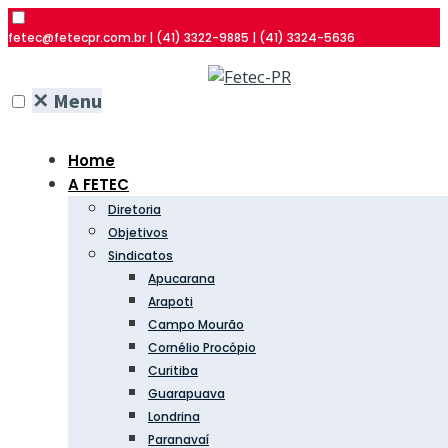
fetec@fetecpr.com.br | (41) 3322-9885 | (41) 3324-5636
✕
Menu
Home
A FETEC
Diretoria
Objetivos
Sindicatos
Apucarana
Arapoti
Campo Mourão
Cornélio Procópio
Curitiba
Guarapuava
Londrina
Paranavaí