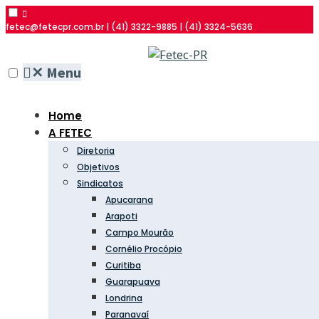
fetec@fetecpr.com.br | (41) 3322-9885 | (41) 3324-5636
✕
Menu
Home
A FETEC
Diretoria
Objetivos
Sindicatos
Apucarana
Arapoti
Campo Mourão
Cornélio Procópio
Curitiba
Guarapuava
Londrina
Paranavaí