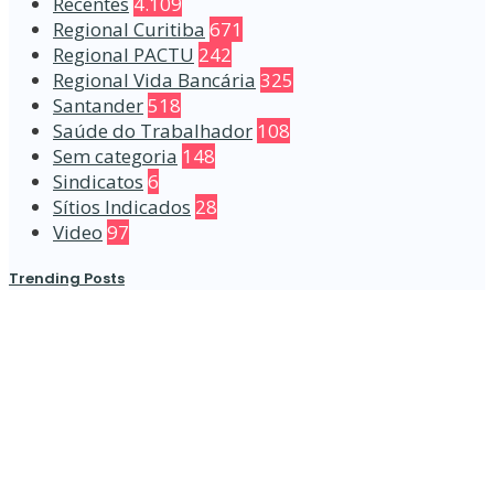
Recentes
4.109
Regional Curitiba
671
Regional PACTU
242
Regional Vida Bancária
325
Santander
518
Saúde do Trabalhador
108
Sem categoria
148
Sindicatos
6
Sítios Indicados
28
Video
97
Trending Posts