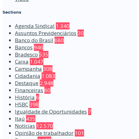
Sections
Agenda Sindical
1.340
Assuntos Previdenciários
30
Banco do Brasil
680
Bancos
946
Bradesco
535
Caixa
1.047
Campanha
308
Cidadania
1.083
Destaque
2.948
Financeiras
60
História
6
HSBC
398
Igualdade de Oportunidades
7
Itaú
435
Notícias
12.570
Opinião de trabalhador
101