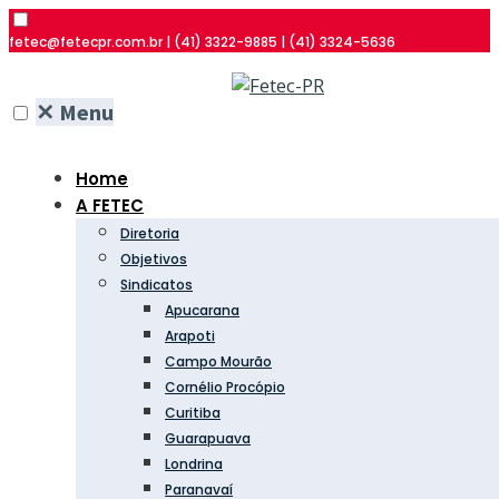
fetec@fetecpr.com.br | (41) 3322-9885 | (41) 3324-5636
✕
Menu
Home
A FETEC
Diretoria
Objetivos
Sindicatos
Apucarana
Arapoti
Campo Mourão
Cornélio Procópio
Curitiba
Guarapuava
Londrina
Paranavaí