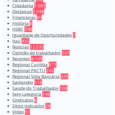
Cidadania
1.083
Destaque
2.948
Financeiras
60
História
6
HSBC
398
Igualdade de Oportunidades
7
Itaú
435
Notícias
12.570
Opinião de trabalhador
101
Recentes
4.109
Regional Curitiba
671
Regional PACTU
242
Regional Vida Bancária
325
Santander
518
Saúde do Trabalhador
108
Sem categoria
148
Sindicatos
6
Sítios Indicados
28
Video
97