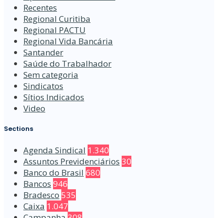
Recentes
Regional Curitiba
Regional PACTU
Regional Vida Bancária
Santander
Saúde do Trabalhador
Sem categoria
Sindicatos
Sítios Indicados
Video
Sections
Agenda Sindical
1.340
Assuntos Previdenciários
30
Banco do Brasil
680
Bancos
946
Bradesco
535
Caixa
1.047
Campanha
308