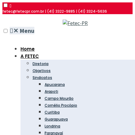
fetec@fetecpr.com.br | (41) 3322-9885 | (41) 3324-5636
✕
Menu
Home
A FETEC
Diretoria
Objetivos
Sindicatos
Apucarana
Arapoti
Campo Mourão
Cornélio Procópio
Curitiba
Guarapuava
Londrina
Paranavaí