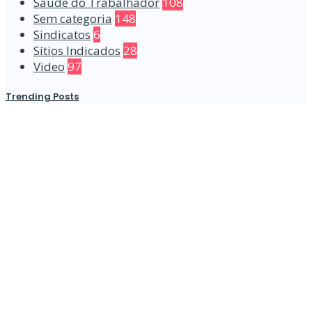
Saúde do Trabalhador
108
Sem categoria
148
Sindicatos
6
Sítios Indicados
28
Video
97
Trending Posts