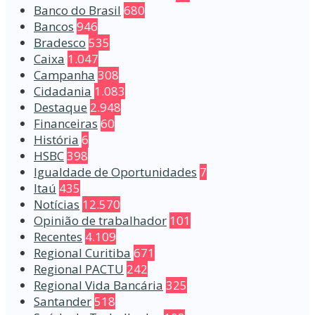
Banco do Brasil
680
Bancos
946
Bradesco
535
Caixa
1.047
Campanha
308
Cidadania
1.083
Destaque
2.948
Financeiras
60
História
6
HSBC
398
Igualdade de Oportunidades
7
Itaú
435
Notícias
12.570
Opinião de trabalhador
101
Recentes
4.109
Regional Curitiba
671
Regional PACTU
242
Regional Vida Bancária
325
Santander
518