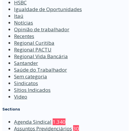
HSBC
Igualdade de Oportunidades
Itaú
Notícias
Opinião de trabalhador
Recentes
Regional Curitiba
Regional PACTU
Regional Vida Bancária
Santander
Saúde do Trabalhador
Sem categoria
Sindicatos
Sítios Indicados
Video
Sections
Agenda Sindical
1.340
Assuntos Previdenciários
30