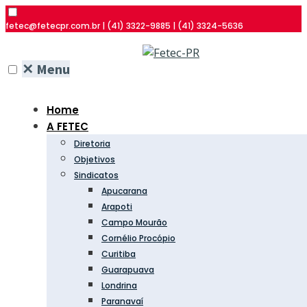
fetec@fetecpr.com.br | (41) 3322-9885 | (41) 3324-5636
✕
Menu
Home
A FETEC
Diretoria
Objetivos
Sindicatos
Apucarana
Arapoti
Campo Mourão
Cornélio Procópio
Curitiba
Guarapuava
Londrina
Paranavaí