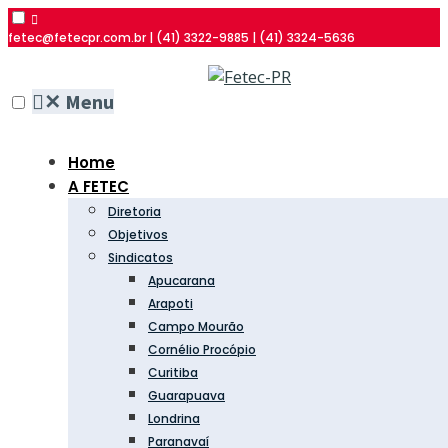
fetec@fetecpr.com.br | (41) 3322-9885 | (41) 3324-5636
✕
Menu
Home
A FETEC
Diretoria
Objetivos
Sindicatos
Apucarana
Arapoti
Campo Mourão
Cornélio Procópio
Curitiba
Guarapuava
Londrina
Paranavaí