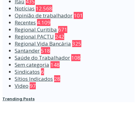
Itaú
435
Notícias
12.568
Opinião de trabalhador
101
Recentes
4.109
Regional Curitiba
671
Regional PACTU
242
Regional Vida Bancária
325
Santander
518
Saúde do Trabalhador
108
Sem categoria
148
Sindicatos
6
Sítios Indicados
28
Video
97
Trending Posts