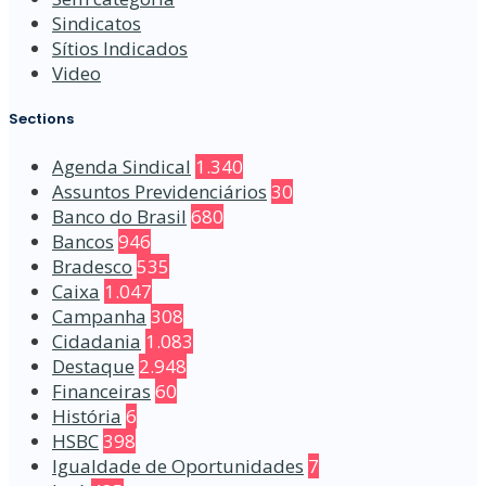
Sindicatos
Sítios Indicados
Video
Sections
Agenda Sindical
1.340
Assuntos Previdenciários
30
Banco do Brasil
680
Bancos
946
Bradesco
535
Caixa
1.047
Campanha
308
Cidadania
1.083
Destaque
2.948
Financeiras
60
História
6
HSBC
398
Igualdade de Oportunidades
7