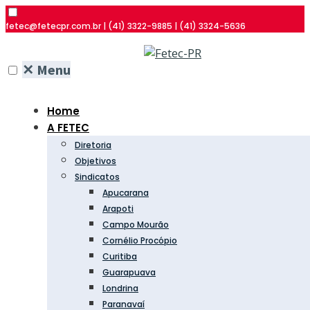
fetec@fetecpr.com.br | (41) 3322-9885 | (41) 3324-5636
✕
Menu
Home
A FETEC
Diretoria
Objetivos
Sindicatos
Apucarana
Arapoti
Campo Mourão
Cornélio Procópio
Curitiba
Guarapuava
Londrina
Paranavaí