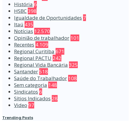
História
6
HSBC
398
Igualdade de Oportunidades
7
Itaú
435
Notícias
12.570
Opinião de trabalhador
101
Recentes
4.109
Regional Curitiba
671
Regional PACTU
242
Regional Vida Bancária
325
Santander
518
Saúde do Trabalhador
108
Sem categoria
148
Sindicatos
6
Sítios Indicados
28
Video
97
Trending Posts