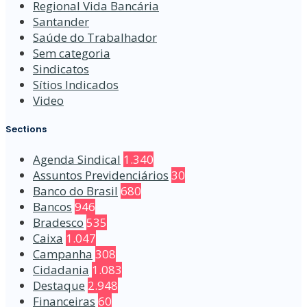
Regional Vida Bancária
Santander
Saúde do Trabalhador
Sem categoria
Sindicatos
Sítios Indicados
Video
Sections
Agenda Sindical
1.340
Assuntos Previdenciários
30
Banco do Brasil
680
Bancos
946
Bradesco
535
Caixa
1.047
Campanha
308
Cidadania
1.083
Destaque
2.948
Financeiras
60