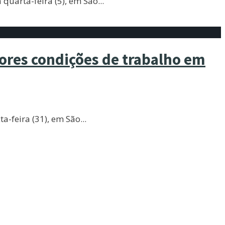
 quarta-feira (5), em São
...
hores condições de trabalho em
a-feira (31), em São
...