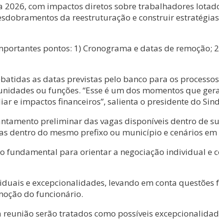
ra 2026, com impactos diretos sobre trabalhadores lotad
esdobramentos da reestruturação e construir estratégias c
mportantes pontos: 1) Cronograma e datas de remoção; 2
atidas as datas previstas pelo banco para os processos
 unidades ou funções. “Esse é um dos momentos que ger
r e impactos financeiros”, salienta o presidente do Sindi
tamento preliminar das vagas disponíveis dentro de sua 
s dentro do mesmo prefixo ou município e cenários em qu
 fundamental para orientar a negociação individual e c
viduais e excepcionalidades, levando em conta questões f
moção do funcionário.
a reunião serão tratados como possíveis excepcionalidad