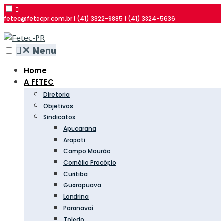
fetec@fetecpr.com.br | (41) 3322-9885 | (41) 3324-5636
✕
Menu
Home
A FETEC
Diretoria
Objetivos
Sindicatos
Apucarana
Arapoti
Campo Mourão
Cornélio Procópio
Curitiba
Guarapuava
Londrina
Paranavaí
Toledo