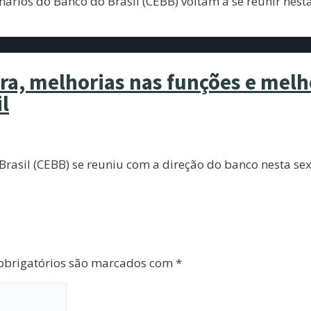
rios do Banco do Brasil (CEBB) voltam a se reunir nesta
ira, melhorias nas funções e mel
l
asil (CEBB) se reuniu com a direção do banco nesta sext
brigatórios são marcados com
*