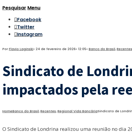
Pesquisar
Menu
Facebook
Twitter
Instagram
Por
Flavio Laginski
•
24 de fevereiro de 2026
•
12:05
•
Banco do Brasil
,
Recente
Sindicato de Londri
impactados pela re
Home
Banco do Brasil
,
Recentes
,
Regional Vida Bancária
Sindicato de Londri
O Sindicato de Londrina realizou uma reunião no dia 20