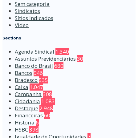
Sem categoria
Sindicatos
Sítios Indicados
Video
Sections
Agenda Sindical
1.340
Assuntos Previdenciários
30
Banco do Brasil
680
Bancos
946
Bradesco
535
Caixa
1.047
Campanha
308
Cidadania
1.083
Destaque
2.948
Financeiras
60
História
6
HSBC
398
Igualdade de Oportunidades
7