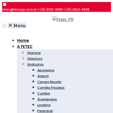
fetec@fetecpr.com.br | (41) 3322-9885 | (41) 3324-5636
✕
Menu
Home
A FETEC
Diretoria
Objetivos
Sindicatos
Apucarana
Arapoti
Campo Mourão
Cornélio Procópio
Curitiba
Guarapuava
Londrina
Paranavaí