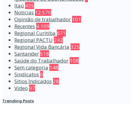
Itaú
435
Notícias
12.570
Opinião de trabalhador
101
Recentes
4.109
Regional Curitiba
671
Regional PACTU
242
Regional Vida Bancária
325
Santander
518
Saúde do Trabalhador
108
Sem categoria
148
Sindicatos
6
Sítios Indicados
28
Video
97
Trending Posts