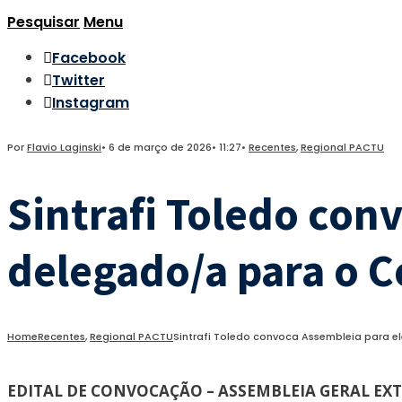
Pesquisar
Menu
Facebook
Twitter
Instagram
Por
Flavio Laginski
•
6 de março de 2026
•
11:27
•
Recentes
,
Regional PACTU
Sintrafi Toledo con
delegado/a para o 
Home
Recentes
,
Regional PACTU
Sintrafi Toledo convoca Assembleia para 
EDITAL DE CONVOCAÇÃO – ASSEMBLEIA GERAL E