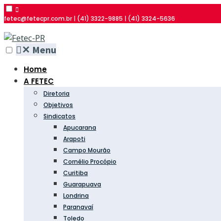
fetec@fetecpr.com.br | (41) 3322-9885 | (41) 3324-5636
✕
Menu
Home
A FETEC
Diretoria
Objetivos
Sindicatos
Apucarana
Arapoti
Campo Mourão
Cornélio Procópio
Curitiba
Guarapuava
Londrina
Paranavaí
Toledo