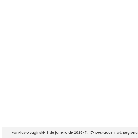
Por
Flavio Laginski
•
9 de janeiro de 2026
•
11:47
•
Destaque
,
Itaú
,
Regiona