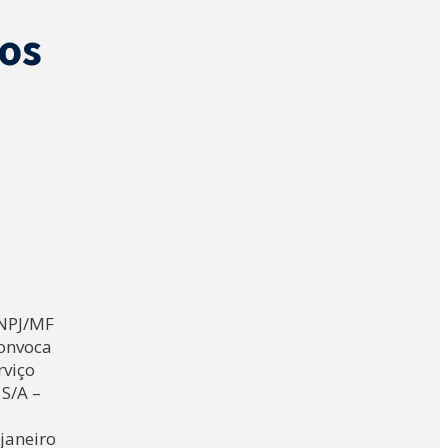
ios
CNPJ/MF
convoca
rviço
 S/A –
janeiro