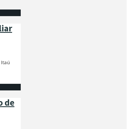
liar
 Itaú
o de