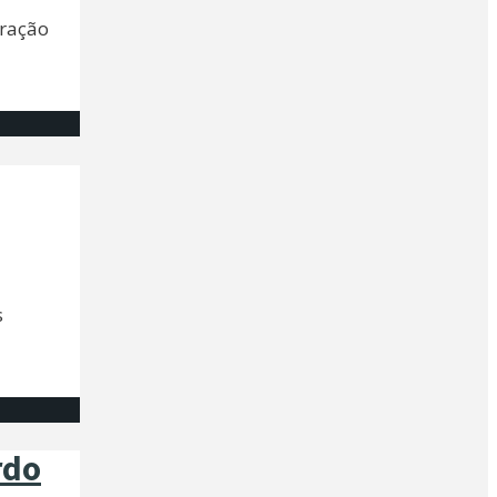
eração
s
rdo