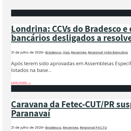
Londrina: CCVs do Bradesco e d
bancários desligados a resolv
31 de julho de 2026
•
Bradesco
,
Itaú
,
Recentes
,
Regional Vida Bancária
Após terem sido aprovadas em Assembleias Específi
lotados na base
...
Leia mais
→
Caravana da Fetec-CUT/PR su
Paranavaí
21 de julho de 2026
•
Bradesco
,
Recentes
,
Regional PACTU