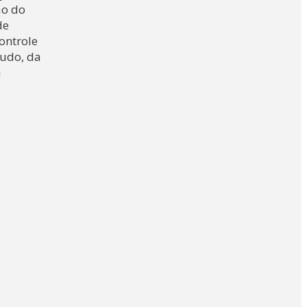
ão do
de
ontrole
tudo, da
a