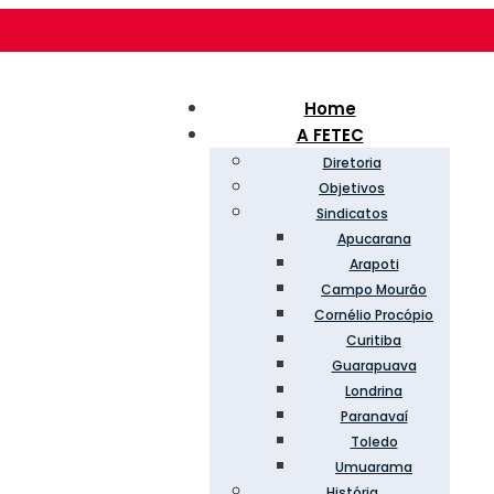
Home
A FETEC
Diretoria
Objetivos
Sindicatos
Apucarana
Arapoti
Campo Mourão
Cornélio Procópio
Curitiba
Guarapuava
Londrina
Paranavaí
Toledo
Umuarama
História