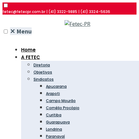
fetec@fetecpr.com.br | (41) 3322-9885 | (41) 3324-5636
✕
Menu
Home
A FETEC
Diretoria
Objetivos
Sindicatos
Apucarana
Arapoti
Campo Mourão
Cornélio Procópio
Curitiba
Guarapuava
Londrina
Paranavaí