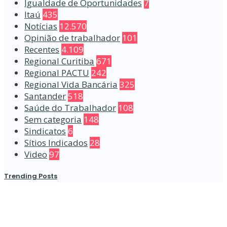
Igualdade de Oportunidades
7
Itaú
435
Notícias
12.570
Opinião de trabalhador
101
Recentes
4.109
Regional Curitiba
671
Regional PACTU
242
Regional Vida Bancária
325
Santander
518
Saúde do Trabalhador
108
Sem categoria
148
Sindicatos
6
Sítios Indicados
28
Video
97
Trending Posts