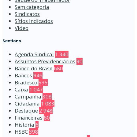
Sem categoria
Sindicatos
Sítios Indicados
Video
Sections
Agenda Sindical
1.340
Assuntos Previdenciários
30
Banco do Brasil
680
Bancos
946
Bradesco
535
Caixa
1.047
Campanha
308
Cidadania
1.083
Destaque
2.948
Financeiras
60
História
6
HSBC
398