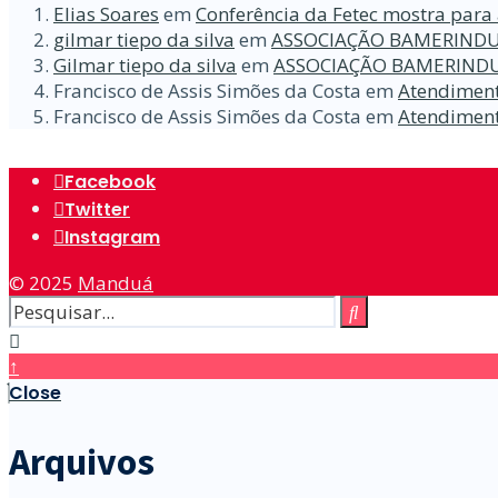
Elias Soares
em
Conferência da Fetec mostra para 
gilmar tiepo da silva
em
ASSOCIAÇÃO BAMERINDU
Gilmar tiepo da silva
em
ASSOCIAÇÃO BAMERINDU
Francisco de Assis Simões da Costa
em
Atendiment
Francisco de Assis Simões da Costa
em
Atendiment
Facebook
Twitter
Instagram
© 2025
Manduá
↑
Close
Arquivos