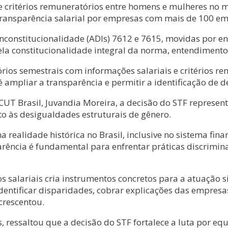
 critérios remuneratórios entre homens e mulheres no 
 transparência salarial por empresas com mais de 100 e
constitucionalidade (ADIs) 7612 e 7615, movidas por ent
pela constitucionalidade integral da norma, entendimen
ios semestrais com informações salariais e critérios r
é ampliar a transparência e permitir a identificação de 
CUT Brasil, Juvandia Moreira, a decisão do STF represe
to às desigualdades estruturais de gênero.
 realidade histórica no Brasil, inclusive no sistema fin
rência é fundamental para enfrentar práticas discrimina
 salariais cria instrumentos concretos para a atuação sin
dentificar disparidades, cobrar explicações das empresa
crescentou.
, ressaltou que a decisão do STF fortalece a luta por e