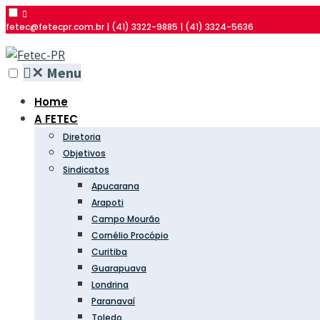
fetec@fetecpr.com.br | (41) 3322-9885 | (41) 3324-5636
✕
Menu
Home
A FETEC
Diretoria
Objetivos
Sindicatos
Apucarana
Arapoti
Campo Mourão
Cornélio Procópio
Curitiba
Guarapuava
Londrina
Paranavaí
Toledo