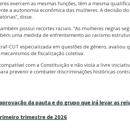
heres exercem as mesmas funções, têm a mesma qualific
ente a autonomia econômica das mulheres. A decisão do 
órias”, disse.
também possui recortes raciais. “As mulheres negras s
 também uma medida de enfrentamento ao racismo estrutur
raf-CUT especializada em questões de gênero, avaliou 
 mecanismos de fiscalização coletiva.
mpatível com a Constituição e não viola a livre iniciati
ara prevenir e combater discriminações históricas contr
aprovação da pauta e do grupo que irá levar as rei
primeiro trimestre de 2026