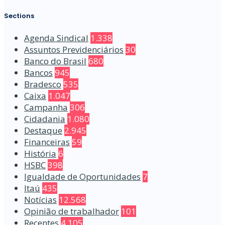
Sections
Agenda Sindical
1.338
Assuntos Previdenciários
30
Banco do Brasil
680
Bancos
945
Bradesco
535
Caixa
1.047
Campanha
306
Cidadania
1.080
Destaque
2.945
Financeiras
59
História
6
HSBC
398
Igualdade de Oportunidades
7
Itaú
435
Notícias
12.568
Opinião de trabalhador
101
Recentes
4.105