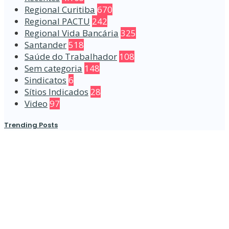
Regional Curitiba
670
Regional PACTU
242
Regional Vida Bancária
325
Santander
518
Saúde do Trabalhador
108
Sem categoria
148
Sindicatos
6
Sítios Indicados
28
Video
97
Trending Posts