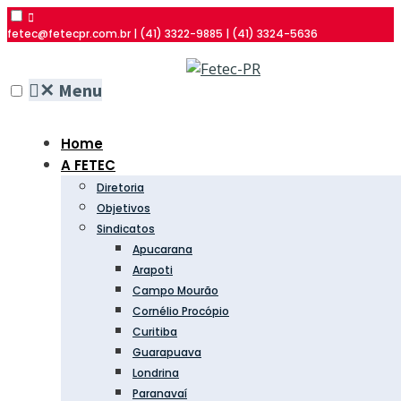
fetec@fetecpr.com.br | (41) 3322-9885 | (41) 3324-5636
✕
Menu
Home
A FETEC
Diretoria
Objetivos
Sindicatos
Apucarana
Arapoti
Campo Mourão
Cornélio Procópio
Curitiba
Guarapuava
Londrina
Paranavaí