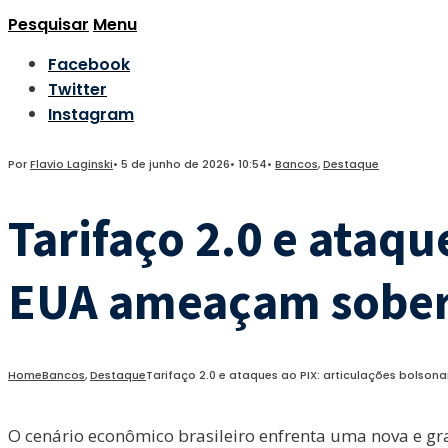
Pesquisar
Menu
Facebook
Twitter
Instagram
Por
Flavio Laginski
•
5 de junho de 2026
•
10:54
•
Bancos
,
Destaque
Tarifaço 2.0 e ataqu
EUA ameaçam sobera
Home
Bancos
,
Destaque
Tarifaço 2.0 e ataques ao PIX: articulações bolso
O cenário econômico brasileiro enfrenta uma nova e 