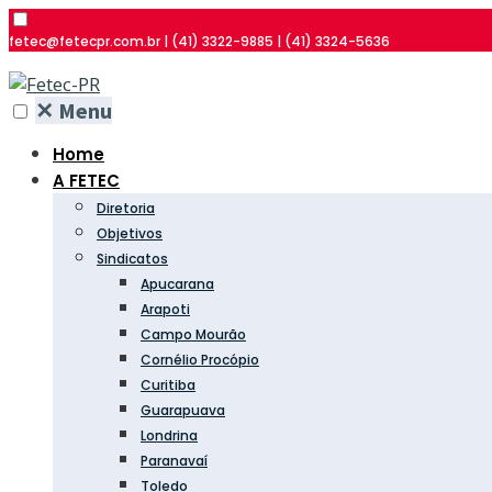
fetec@fetecpr.com.br | (41) 3322-9885 | (41) 3324-5636
✕
Menu
Home
A FETEC
Diretoria
Objetivos
Sindicatos
Apucarana
Arapoti
Campo Mourão
Cornélio Procópio
Curitiba
Guarapuava
Londrina
Paranavaí
Toledo