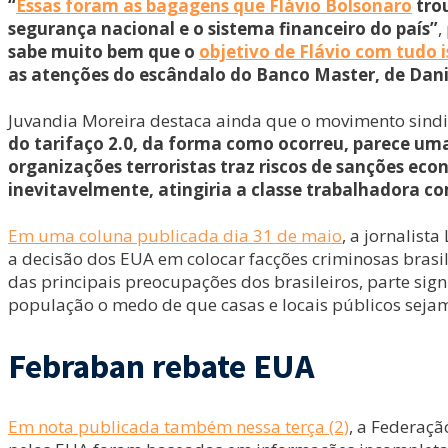
“
Essas foram as bagagens que Flávio Bolsonaro
tro
segurança nacional e o sistema financeiro do país”
,
sabe muito bem que o
objetivo de Flávio com tudo i
as atenções do escândalo do Banco Master, de Dani
Juvandia Moreira destaca ainda que o movimento sindica
do tarifaço 2.0, da forma como ocorreu, parece um
organizações terroristas traz riscos de sanções ec
inevitavelmente, atingiria a classe trabalhadora c
Em uma coluna publicada dia 31 de maio
, a jornalist
a decisão dos EUA em colocar facções criminosas brasi
das principais preocupações dos brasileiros, parte sig
população o medo de que casas e locais públicos seja
Febraban rebate EUA
Em nota publicada também nessa terça (2)
, a Federaçã