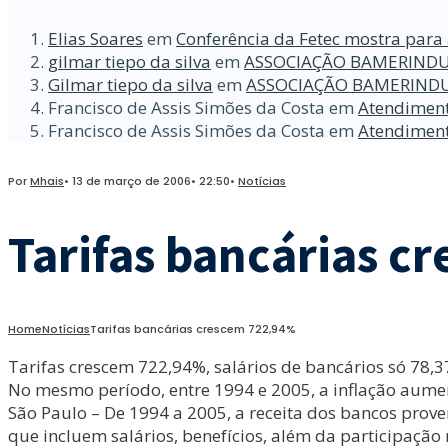
Elias Soares
em
Conferência da Fetec mostra para 
gilmar tiepo da silva
em
ASSOCIAÇÃO BAMERINDU
Gilmar tiepo da silva
em
ASSOCIAÇÃO BAMERINDU
Francisco de Assis Simões da Costa
em
Atendiment
Francisco de Assis Simões da Costa
em
Atendiment
Por
Mhais
•
13 de março de 2006
•
22:50
•
Notícias
Tarifas bancárias c
Home
Notícias
Tarifas bancárias crescem 722,94%
Tarifas crescem 722,94%, salários de bancários só 78,
No mesmo período, entre 1994 e 2005, a inflação aum
São Paulo – De 1994 a 2005, a receita dos bancos prove
que incluem salários, benefícios, além da participação