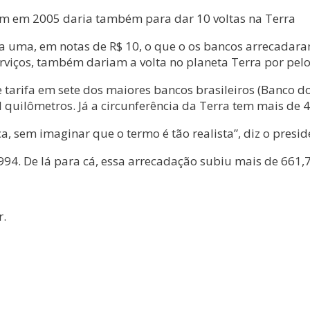
am em 2005 daria também para dar 10 voltas na Terra
a a uma, em notas de R$ 10, o que o os bancos arrecadara
erviços, também dariam a volta no planeta Terra por pel
 tarifa em sete dos maiores bancos brasileiros (Banco do
l quilômetros. Já a circunferência da Terra tem mais de 
, sem imaginar que o termo é tão realista”, diz o presid
994. De lá para cá, essa arrecadação subiu mais de 661,
r.