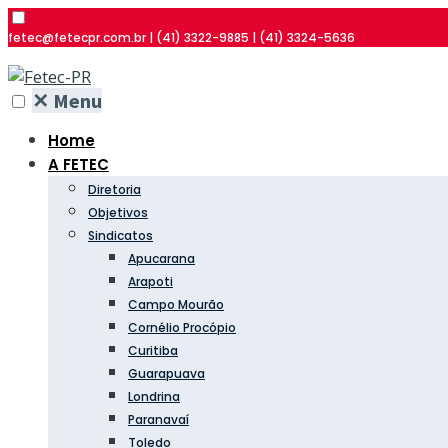
fetec@fetecpr.com.br | (41) 3322-9885 | (41) 3324-5636
✕
Menu
Home
A FETEC
Diretoria
Objetivos
Sindicatos
Apucarana
Arapoti
Campo Mourão
Cornélio Procópio
Curitiba
Guarapuava
Londrina
Paranavaí
Toledo