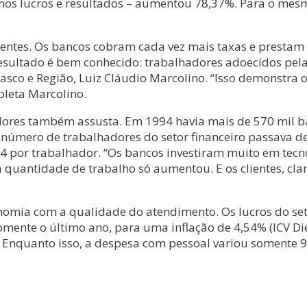
 nos lucros e resultados – aumentou 78,37%. Para o mesmo
ientes. Os bancos cobram cada vez mais taxas e prestam 
ltado é bem conhecido: trabalhadores adoecidos pela pres
asco e Região, Luiz Cláudio Marcolino. “Isso demonstra o
pleta Marcolino.
res também assusta. Em 1994 havia mais de 570 mil ban
 número de trabalhadores do setor financeiro passava de
84 por trabalhador. “Os bancos investiram muito em te
a quantidade de trabalho só aumentou. E os clientes, cla
onomia com a qualidade do atendimento. Os lucros do se
omente o último ano, para uma inflação de 4,54% (ICV D
. Enquanto isso, a despesa com pessoal variou somente 9