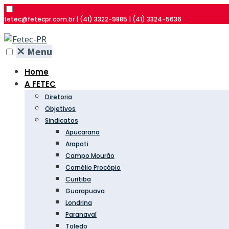
fetec@fetecpr.com.br | (41) 3322-9885 | (41) 3324-5636
✕
Menu
Home
A FETEC
Diretoria
Objetivos
Sindicatos
Apucarana
Arapoti
Campo Mourão
Cornélio Procópio
Curitiba
Guarapuava
Londrina
Paranavaí
Toledo