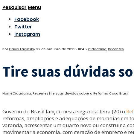
Pesquisar
Menu
Facebook
Twitter
Instagram
Por
Flavio Laginski
•
22 de outubro de 2025
•
10:41
•
Cidadania
,
Recentes
Tire suas dúvidas s
Home
Cidadania
,
Recentes
Tire suas dúvidas sobre o Reforma Casa Brasil
Governo do Brasil lançou nesta segunda-feira (20) o
Ref
reformas, ampliações e adequações de moradias em todo
varanda, acrescentar um quarto novo ou construir a coz
movimentar a economia, com geração de emprego e rend