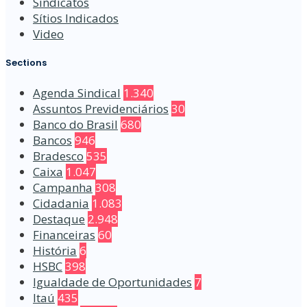
Sindicatos
Sítios Indicados
Video
Sections
Agenda Sindical
1.340
Assuntos Previdenciários
30
Banco do Brasil
680
Bancos
946
Bradesco
535
Caixa
1.047
Campanha
308
Cidadania
1.083
Destaque
2.948
Financeiras
60
História
6
HSBC
398
Igualdade de Oportunidades
7
Itaú
435