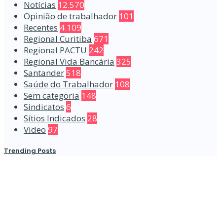
Notícias
12.570
Opinião de trabalhador
101
Recentes
4.109
Regional Curitiba
671
Regional PACTU
242
Regional Vida Bancária
325
Santander
518
Saúde do Trabalhador
108
Sem categoria
148
Sindicatos
6
Sítios Indicados
28
Video
97
Trending Posts