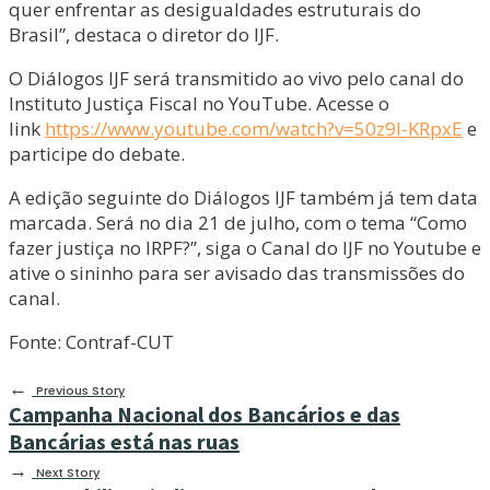
quer enfrentar as desigualdades estruturais do
Brasil”, destaca o diretor do IJF.
O Diálogos IJF será transmitido ao vivo pelo canal do
Instituto Justiça Fiscal no YouTube. Acesse o
link
https://www.youtube.com/watch?v=50z9I-KRpxE
e
participe do debate.
A edição seguinte do Diálogos IJF também já tem data
marcada. Será no dia 21 de julho, com o tema “Como
fazer justiça no IRPF?”, siga o Canal do IJF no Youtube e
ative o sininho para ser avisado das transmissões do
canal.
Fonte: Contraf-CUT
←
Previous Story
Campanha Nacional dos Bancários e das
Bancárias está nas ruas
→
Next Story