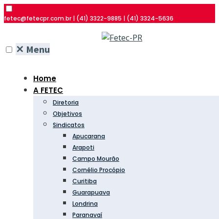
fetec@fetecpr.com.br | (41) 3322-9885 | (41) 3324-5636
✕
Menu
Home
A FETEC
Diretoria
Objetivos
Sindicatos
Apucarana
Arapoti
Campo Mourão
Cornélio Procópio
Curitiba
Guarapuava
Londrina
Paranavaí