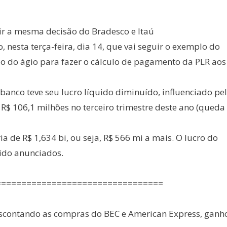
uir a mesma decisão do Bradesco e Itaú
, nesta terça-feira, dia 14, que vai seguir o exemplo do
ão do ágio para fazer o cálculo de pagamento da PLR aos
nibanco teve seu lucro líquido diminuído, influenciado pe
R$ 106,1 milhões no terceiro trimestre deste ano (queda
a de R$ 1,634 bi, ou seja, R$ 566 mi a mais. O lucro do
sido anunciados.
=================================
scontando as compras do BEC e American Express, ganh