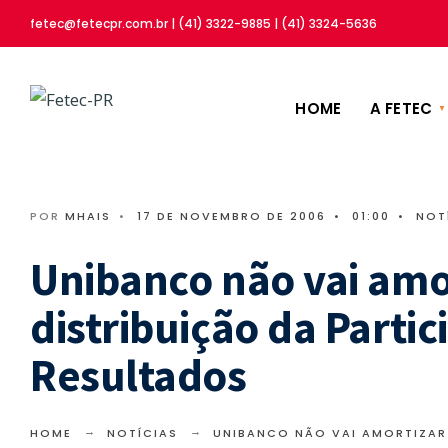
fetec@fetecpr.com.br | (41) 3322-9885 | (41) 3324-5636
HOME
A FETEC
POR
MHAIS
•
17 DE NOVEMBRO DE 2006
•
01:00
•
NOT
Unibanco não vai amor
distribuição da Parti
Resultados
HOME
NOTÍCIAS
UNIBANCO NÃO VAI AMORTIZAR