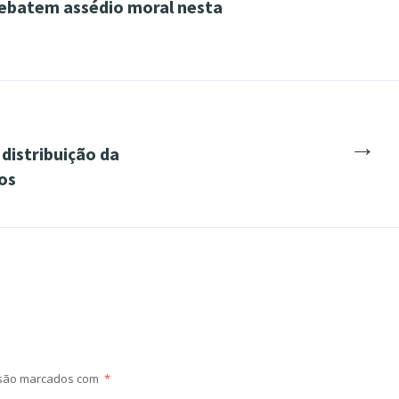
ebatem assédio moral nesta
→
distribuição da
os
 são marcados com
*