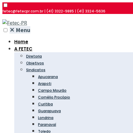
fetec@fetecpr.com.br | (41) 3322-9885 | (41) 3324-5636
✕
Menu
Home
A FETEC
Diretoria
Objetivos
Sindicatos
Apucarana
Arapoti
Campo Mourão
Cornélio Procópio
Curitiba
Guarapuava
Londrina
Paranavaí
Toledo