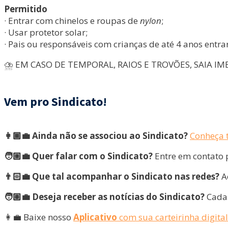
Permitido
· Entrar com chinelos e roupas de
nylon
;
· Usar protetor solar;
· Pais ou responsáveis com crianças de até 4 anos entra
⛈️ EM CASO DE TEMPORAL, RAIOS E TROVÕES, SAIA I
Vem pro Sindicato!
👩🏾‍💼 Ainda não se associou ao Sindicato?
Conheça t
🧑🏼‍💼 Quer falar com o Sindicato?
Entre em contato 
👨🏻‍💼 Que tal acompanhar o Sindicato nas redes?
A
🧑🏽‍💼 Deseja receber as notícias do Sindicato?
Cadas
👩‍💼 Baixe nosso
Aplicativo
com sua carteirinha digital