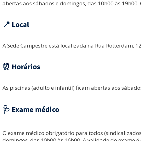
abertas aos sábados e domingos, das 10h00 às 19h00. C
📍 Local
A Sede Campestre está localizada na Rua Rotterdam, 12
⏰ Horários
As piscinas (adulto e infantil) ficam abertas aos sába
🩺 Exame médico
O exame médico obrigatório para todos (sindicalizados,
domingos, das 10h00 às 16h00. A validade do exame é 