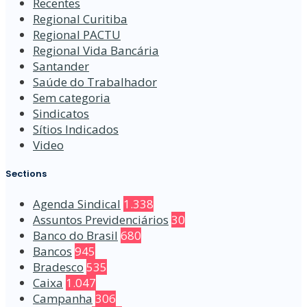
Recentes
Regional Curitiba
Regional PACTU
Regional Vida Bancária
Santander
Saúde do Trabalhador
Sem categoria
Sindicatos
Sítios Indicados
Video
Sections
Agenda Sindical
1.338
Assuntos Previdenciários
30
Banco do Brasil
680
Bancos
945
Bradesco
535
Caixa
1.047
Campanha
306