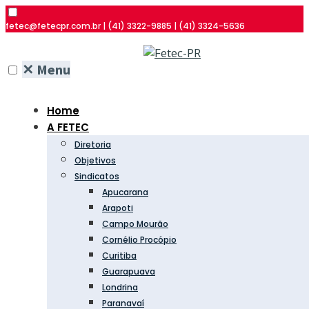
fetec@fetecpr.com.br | (41) 3322-9885 | (41) 3324-5636
✕
Menu
Home
A FETEC
Diretoria
Objetivos
Sindicatos
Apucarana
Arapoti
Campo Mourão
Cornélio Procópio
Curitiba
Guarapuava
Londrina
Paranavaí