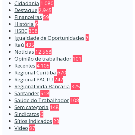
Cidadania
1.080
Destaque
2.945
Financeiras
59
História
6
HSBC
398
Igualdade de Oportunidades
7
Itaú
435
Notícias
12.568
Opinião de trabalhador
101
Recentes
4.105
Regional Curitiba
670
Regional PACTU
242
Regional Vida Bancária
325
Santander
518
Saúde do Trabalhador
108
Sem categoria
148
Sindicatos
6
Sítios Indicados
28
Video
97