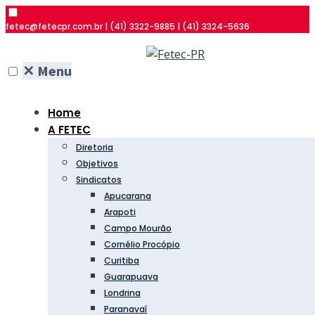
fetec@fetecpr.com.br | (41) 3322-9885 | (41) 3324-5636
✕
Menu
Home
A FETEC
Diretoria
Objetivos
Sindicatos
Apucarana
Arapoti
Campo Mourão
Cornélio Procópio
Curitiba
Guarapuava
Londrina
Paranavaí