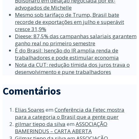
Bolsonaro em delação negociada por ex-
advogados de Michelle
Mesmo sob tarifaço de Trump, Brasil bate
recorde de exportações em julho e superávit
cresce 31,9%
Dieese: 87,5% das campanhas salariais garantem
ganho real no primeiro semestre
É do Brasil: Isenção do IR amplia renda de
trabalhadores e pode estimular economia
Nota da CUT: redução tímida dos juros trava o
desenvolvimento e pune trabalhadores
Comentários
Elias Soares
em
Conferência da Fetec mostra
para a categoria o Brasil que a gente quer
gilmar tiepo da silva
em
ASSOCIAÇÃO
BAMERINDUS – CARTA ABERTA
Gilmar tiepo da silva
em
ASSOCIAÇÃO