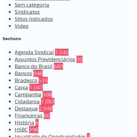
Sem categoria
Sindicatos
Sítios Indicados
Video
Sections
Agenda Sindical
1.340
Assuntos Previdenciários
30
Banco do Brasil
680
Bancos
946
Bradesco
535
Caixa
1.047
Campanha
308
Cidadania
1.083
Destaque
2.948
Financeiras
60
História
6
HSBC
398
Igualdade de Oportunidades
7