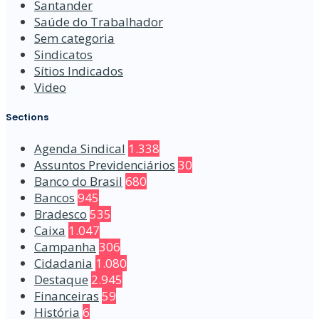
Santander
Saúde do Trabalhador
Sem categoria
Sindicatos
Sítios Indicados
Video
Sections
Agenda Sindical
1.338
Assuntos Previdenciários
30
Banco do Brasil
680
Bancos
945
Bradesco
535
Caixa
1.047
Campanha
306
Cidadania
1.080
Destaque
2.945
Financeiras
59
História
6