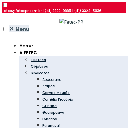
fetec@fetecpr.com.br | (41) 3322-9885 | (41) 3324-5636
✕
Menu
Home
A FETEC
Diretoria
Objetivos
Sindicatos
Apucarana
Arapoti
Campo Mourão
Cornélio Procópio
Curitiba
Guarapuava
Londrina
Paranavaí