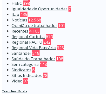
HSBC
398
Igualdade de Oportunidades
7
Itaú
435
Notícias
12.568
Opinião de trabalhador
101
Recentes
4.105
Regional Curitiba
670
Regional PACTU
242
Regional Vida Bancária
325
Santander
518
Saúde do Trabalhador
108
Sem categoria
148
Sindicatos
6
Sítios Indicados
28
Video
97
Trending Posts