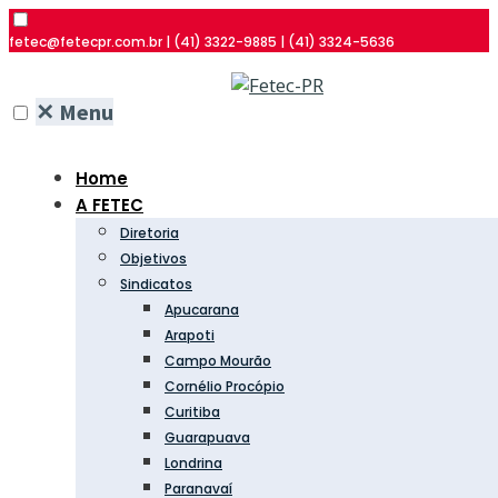
fetec@fetecpr.com.br | (41) 3322-9885 | (41) 3324-5636
✕
Menu
Home
A FETEC
Diretoria
Objetivos
Sindicatos
Apucarana
Arapoti
Campo Mourão
Cornélio Procópio
Curitiba
Guarapuava
Londrina
Paranavaí