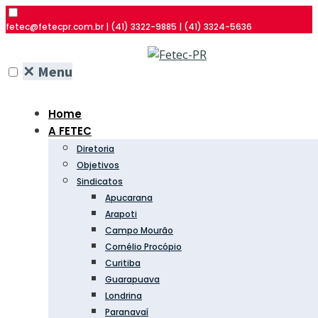
fetec@fetecpr.com.br | (41) 3322-9885 | (41) 3324-5636
✕
Menu
Home
A FETEC
Diretoria
Objetivos
Sindicatos
Apucarana
Arapoti
Campo Mourão
Cornélio Procópio
Curitiba
Guarapuava
Londrina
Paranavaí