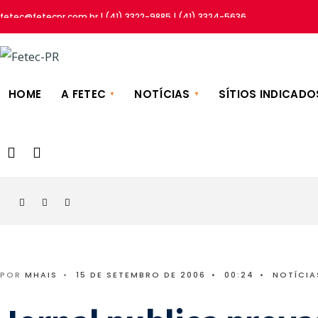
fetec@fetecpr.com.br | (41) 3322-9885 | (41) 3324-5636
HOME
A FETEC
NOTÍCIAS
SÍTIOS INDICADO
POR
MHAIS
•
15 DE SETEMBRO DE 2006
•
00:24
•
NOTÍCIA