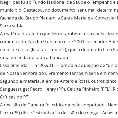
Negri pediu ao Fundo Nacional de Saúde o “empenho e a 
município. Destacou, no documento, ser uma “determinaç
fachada do Grupo Planam, a Santa Maria e a Comercial 
Serra sabia
A matéria diz ainda que Serra também teria conhecime
comunicado. No dia 9 de março de 2001, o senador Ant
meio de ofício (leia fac-símile 2), que o deputado Lino R
uma emenda de toda a bancada.
Essa emenda — nº 36.901 — previa a aquisição de “unida
de Nossa Senhora do Livramento também seria em nome
Segundo a matéria, além de Antero e Rossi, outros cinc
Sanguessuga: Pedro Henry (PP), Celcita Pinheiro (PFL), Ri
Críticas do PT
A decisão de Gabeira foi criticada pelos deputados Henr
Ferro (PE) disse “estranhar” a decisão do colega. “Ache