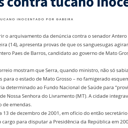
s contra tucano inoc
TUCANO INOCENTADO POR GABEIRA
ir o arquivamento da denúncia contra o senador Antero
eira (14), apresenta provas de que os sanguesugas agira
Antero Paes de Barros, candidato ao governo de Mato Gr
Correio mostram que Serra, quando ministro, não só sa
s para o estado de Mato Grosso – no famigerado esque
ia determinado ao Fundo Nacional de Saúde para “provi
de Nossa Senhora do Livramento (MT). A cidade integrav
io de emendas.
ia 13 de dezembro de 2001, em ofício do então secretário
 o cargo para disputar a Presidência da República em 200