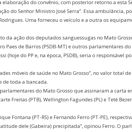
elaboração do convênio, com posterior retorno a esta Se
ão do Senhor Ministro José Serra”. Essa ambulância, po
Rodrigues. Uma forneceu o veículo e a outra os equipam
nto da ação dos deputados sanguessugas no Mato Grosso
ero Paes de Barros (PSDB-MT) e outros parlamentares d
ossi (hoje do PP e, na época, PSDB), seria o responsável 
des móveis de saúde no Mato Grosso”, no valor total de
 de toda a bancada.
o parlamentares do Mato Grosso que assinaram a carta e
carte Freitas (PTB), Wellington Fagundes (PL) e Teté Beze
ique Fontana (PT-RS) e Fernando Ferro (PT-PE), respecti
i a atitude dele (Gabeira) precipitada”, opinou Ferro. O