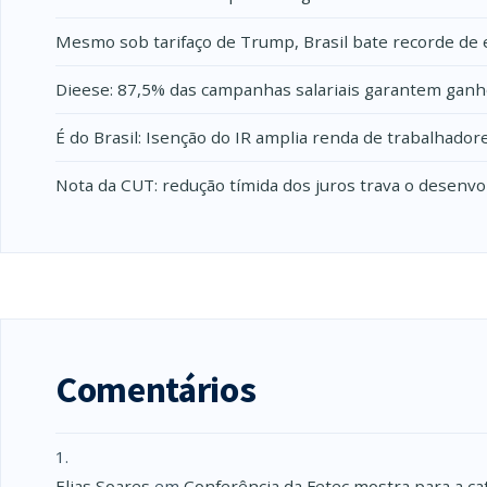
Mesmo sob tarifaço de Trump, Brasil bate recorde de 
Dieese: 87,5% das campanhas salariais garantem ganh
É do Brasil: Isenção do IR amplia renda de trabalhado
Nota da CUT: redução tímida dos juros trava o desenv
Comentários
Elias Soares
em
Conferência da Fetec mostra para a ca