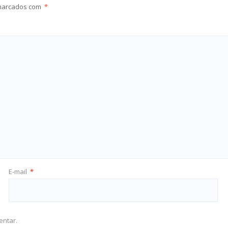
 marcados com
*
E-mail
*
entar.