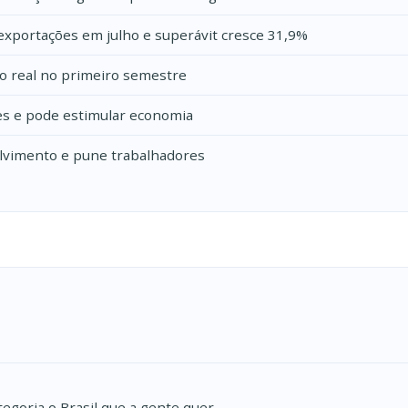
exportações em julho e superávit cresce 31,9%
o real no primeiro semestre
res e pode estimular economia
olvimento e pune trabalhadores
tegoria o Brasil que a gente quer