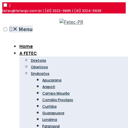
fetec@fetecpr.com.br | (41) 3322-9885 | (41) 3324-5636
✕
Menu
Home
A FETEC
Diretoria
Objetivos
Sindicatos
Apucarana
Arapoti
Campo Mourão
Cornélio Procópio
Curitiba
Guarapuava
Londrina
Paranavaí