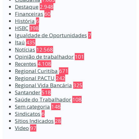
Destaque
2.948
Financeiras
60
História
6
HSBC
398
Igualdade de Oportunidades
7
Itaú
435
Notícias
12.568
Opinião de trabalhador
101
Recentes
4.108
Regional Curitiba
671
Regional PACTU
242
Regional Vida Bancária
325
Santander
518
Saúde do Trabalhador
108
Sem categoria
148
Sindicatos
6
Sítios Indicados
28
Video
97