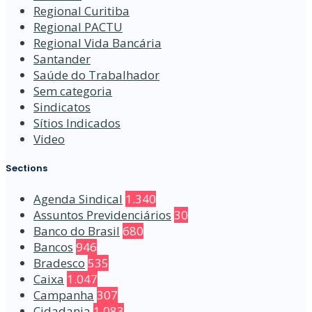
Regional Curitiba
Regional PACTU
Regional Vida Bancária
Santander
Saúde do Trabalhador
Sem categoria
Sindicatos
Sítios Indicados
Video
Sections
Agenda Sindical
1.340
Assuntos Previdenciários
30
Banco do Brasil
680
Bancos
946
Bradesco
535
Caixa
1.047
Campanha
307
Cidadania
1.083