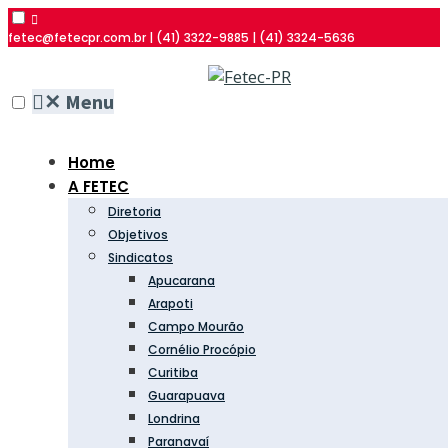
fetec@fetecpr.com.br | (41) 3322-9885 | (41) 3324-5636
✕
Menu
Home
A FETEC
Diretoria
Objetivos
Sindicatos
Apucarana
Arapoti
Campo Mourão
Cornélio Procópio
Curitiba
Guarapuava
Londrina
Paranavaí