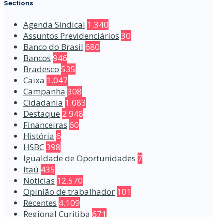
Sections
Agenda Sindical
1.340
Assuntos Previdenciários
30
Banco do Brasil
680
Bancos
946
Bradesco
535
Caixa
1.047
Campanha
308
Cidadania
1.083
Destaque
2.948
Financeiras
60
História
6
HSBC
398
Igualdade de Oportunidades
7
Itaú
435
Notícias
12.570
Opinião de trabalhador
101
Recentes
4.109
Regional Curitiba
671