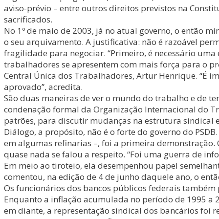
aviso-prévio – entre outros direitos previstos na Cons
sacrificados.
No 1º de maio de 2003, já no atual governo, o então mi
o seu arquivamento. A justificativa: não é razoável p
fragilidade para negociar. “Primeiro, é necessário uma
trabalhadores se apresentem com mais força para o proc
Central Única dos Trabalhadores, Artur Henrique. “É imp
aprovado”, acredita.
São duas maneiras de ver o mundo do trabalho e de te
condenação formal da Organização Internacional do Tr
patrões, para discutir mudanças na estrutura sindical 
Diálogo, a propósito, não é o forte do governo do PSDB
em algumas refinarias –, foi a primeira demonstração
quase nada se falou a respeito. “Foi uma guerra de in
Em meio ao tiroteio, ela desempenhou papel semelhante 
comentou, na edição de 4 de junho daquele ano, o entã
Os funcionários dos bancos públicos federais também
Enquanto a inflação acumulada no período de 1995 a 20
em diante, a representação sindical dos bancários foi 