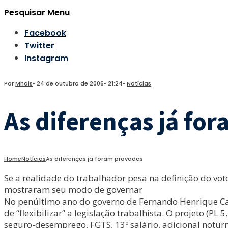
Pesquisar
Menu
Facebook
Twitter
Instagram
Por
Mhais
•
24 de outubro de 2006
•
21:24
•
Notícias
As diferenças já fo
Home
Notícias
As diferenças já foram provadas
Se a realidade do trabalhador pesa na definição do voto
mostraram seu modo de governar
No penúltimo ano do governo de Fernando Henrique Ca
de “flexibilizar” a legislação trabalhista. O projeto 
seguro-desemprego, FGTS, 13º salário, adicional noturno,