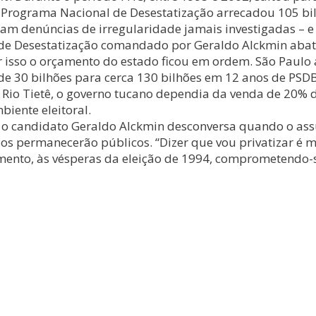
 Programa Nacional de Desestatização arrecadou 105 bil
ram denúncias de irregularidade jamais investigadas – e 
e Desestatização comandado por Geraldo Alckmin abateu
isso o orçamento do estado ficou em ordem. São Paulo a
de 30 bilhões para cerca 130 bilhões em 12 anos de PSDB.
 Rio Tietê, o governo tucano dependia da venda de 20% d
iente eleitoral.
o, o candidato Geraldo Alckmin desconversa quando o as
eios permanecerão públicos. “Dizer que vou privatizar é m
nto, às vésperas da eleição de 1994, comprometendo-se