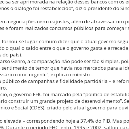
precisa ser aprimorada na relação desses bancos com os
os o diálogo foi restabelecido”, diz o presidente do Sin
em negociações nem reajustes, além de atravessar um pr
es e foram realizados concursos públicos para começar a 
tornou-se lugar-comum dizer que o atual governo segui
do o qual o saldo entre o que o governo gasta e arrecad
 do país).
Tarso Genro, a comparação não pode ser tão simples, poi
sentimento de temor que havia nos mercados para a idéi
ário como urgente”, explica o ministro.
 público de campanhas e fidelidade partidária – e refor
ro.
cio, o governo FHC foi marcado pela “política de estabi
ário construir um grande projeto de desenvolvimento”. S
ico e Social (CDES), criado pelo atual governo para ouv
 elevada – correspondendo hoje a 37,4% do PIB. Mas pou
5%. Durante o período FHC, entre 1995 e 2002, saltou pa