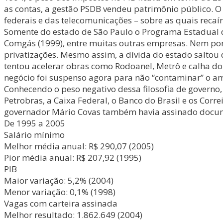
as contas, a gestão PSDB vendeu patrimônio público. O
federais e das telecomunicações – sobre as quais recaí
Somente do estado de São Paulo o Programa Estadual d
Comgás (1999), entre muitas outras empresas. Nem por 
privatizações. Mesmo assim, a dívida do estado saltou 
tentou acelerar obras como Rodoanel, Metrô e calha do
negócio foi suspenso agora para não “contaminar” o amb
Conhecendo o peso negativo dessa filosofia de govern
Petrobras, a Caixa Federal, o Banco do Brasil e os Corr
governador Mário Covas também havia assinado docume
De 1995 a 2005
Salário mínimo
Melhor média anual: R$ 290,07 (2005)
Pior média anual: R$ 207,92 (1995)
PIB
Maior variação: 5,2% (2004)
Menor variação: 0,1% (1998)
Vagas com carteira assinada
Melhor resultado: 1.862.649 (2004)