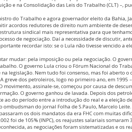
tituição e na Consolidação das Leis do Trabalho (CLT) –,
nistro do Trabalho e agora governador eleito da Bahia, 
ermitir acordos redutores de direito num ambiente de de
 estrutura sindical mais representativa para que tenham
esso de negociação. Daí a necessidade de discutir, ante
ortante recordar isto: se o Lula não tivesse vencido a e
ntar mudar: pela imposição ou pela negociação. O gover
abalho. O governo Lula criou o Fórum Nacional do Trab
e na legislação. Nem tudo foi consenso, mas foi aberto 
. A greve dos petroleiros, logo no primeiro ano, em 1995
. O movimento, assinale-se, começou por causa de descu
formação. O governo ganhou de lavada. Depois dos petro
ao do período entre a introdução do real e a eleição de
o ombudsman do jornal Folha de S.Paulo, Marcelo Leite.
 passaram os dois mandatos da era FHC com muitas difi
02 foi de 105% (INPC), os reajustes salariais somaram 
reconhecida, as negociações foram sistematizadas e os r