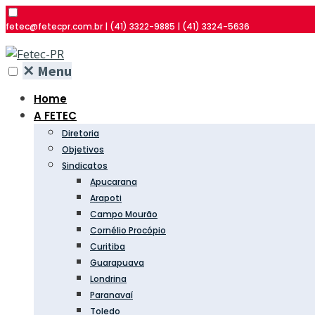
fetec@fetecpr.com.br | (41) 3322-9885 | (41) 3324-5636
✕
Menu
Home
A FETEC
Diretoria
Objetivos
Sindicatos
Apucarana
Arapoti
Campo Mourão
Cornélio Procópio
Curitiba
Guarapuava
Londrina
Paranavaí
Toledo