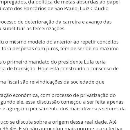
 empregados, da política de metas absurdas ao papel
dicato dos Bancários de São Paulo, Luiz Cláudio
ocesso de deterioração da carreira e avanço das
substituir as terceirizações.
u o mesmo modelo do anterior ao repetir conceitos
a, fora despesas com juros, tem de ser de no máximo
s o primeiro mandato do presidente Lula teria
a de transição. Hoje está construído o consenso de
ma fiscal são reivindicações da sociedade que
lização econômica, com processo de privatização do
egundo ele, essa discussão começou a ser feita apenas
ir e agregar o pensamento dos mais diversos setores da
co se discute sobre a origem dessa realidade. Até
ra 36,4%. E só não aumentou mais porque, para fechar