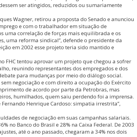
 pudessem ser atingidos, reduzidos ou sumariamente
Jaques Wagner, retirou a proposta do Senado e anunciou
semprego e com o trabalhador em situação de
os uma correlação de forças mais equilibrada e os
s, uma reforma sindical”, defende o presidente da
leição em 2002 esse projeto teria sido mantido e
no FHC tentou aprovar um projeto que chegou a sofrer
alho, reunindo representantes dos empregados e dos
o debate para mudanças por meio do diálogo social.
 – sem negociação e com direito a ocupação do Exército
mprimento de acordo por parte da Petrobras, mas
leiros, humilhados, quem saiu perdendo foi a imprensa.
 Fernando Henrique Cardoso: simpatia irrestrita”,
culdades de negociação em suas campanhas salariais.
36% no Banco do Brasil e 28% na Caixa Federal. De 2003
eajustes, até o ano passado, chegaram a 34% nos dois