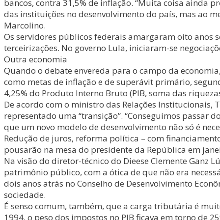
bancos, contra 31,5% de inflação. “Muita coisa ainda 
das instituições no desenvolvimento do país, mas ao men
Marcolino.
Os servidores públicos federais amargaram oito anos s
terceirizações. No governo Lula, iniciaram-se negociaçõ
Outra economia
Quando o debate envereda para o campo da economia, 
como metas de inflação e de superávit primário, segun
4,25% do Produto Interno Bruto (PIB, soma das riquezas
De acordo com o ministro das Relações Institucionais, 
representado uma “transição”. “Conseguimos passar do 
que um novo modelo de desenvolvimento não só é necess
Redução de juros, reforma política – com financiamento
pousarão na mesa do presidente da República em janei
Na visão do diretor-técnico do Dieese Clemente Ganz Lú
patrimônio público, com a ótica de que não era necess
dois anos atrás no Conselho de Desenvolvimento Econôm
sociedade.
É senso comum, também, que a carga tributária é muito
1994, o peso dos impostos no PIB ficava em torno de 2