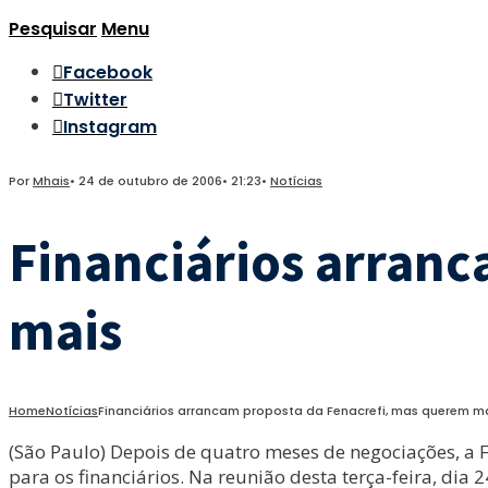
Pesquisar
Menu
Facebook
Twitter
Instagram
Por
Mhais
•
24 de outubro de 2006
•
21:23
•
Notícias
Financiários arran
mais
Home
Notícias
Financiários arrancam proposta da Fenacrefi, mas querem m
(São Paulo) Depois de quatro meses de negociações, a F
para os financiários. Na reunião desta terça-feira, di