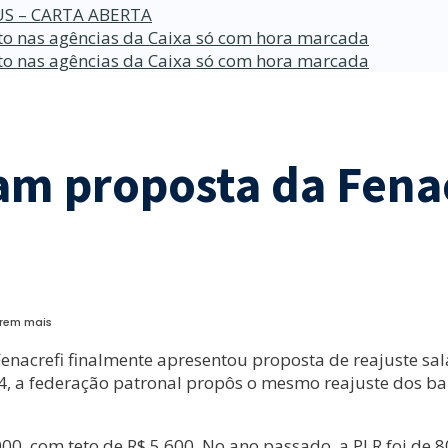
S – CARTA ABERTA
o nas agências da Caixa só com hora marcada
o nas agências da Caixa só com hora marcada
cam proposta da Fena
erem mais
enacrefi finalmente apresentou proposta de reajuste sala
a 24, a federação patronal propôs o mesmo reajuste dos b
000, com teto de R$ 5.600. No ano passado, a PLR foi de 