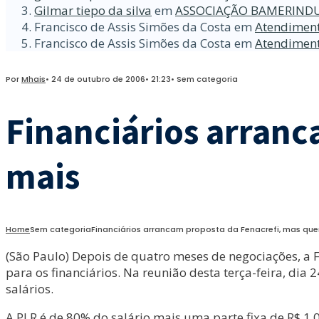
Gilmar tiepo da silva
em
ASSOCIAÇÃO BAMERINDU
Francisco de Assis Simões da Costa
em
Atendiment
Francisco de Assis Simões da Costa
em
Atendiment
Por
Mhais
•
24 de outubro de 2006
•
21:23
•
Sem categoria
Financiários arran
mais
Home
Sem categoria
Financiários arrancam proposta da Fenacrefi, mas qu
(São Paulo) Depois de quatro meses de negociações, a F
para os financiários. Na reunião desta terça-feira, di
salários.
A PLR é de 80% do salário mais uma parte fixa de R$ 1.