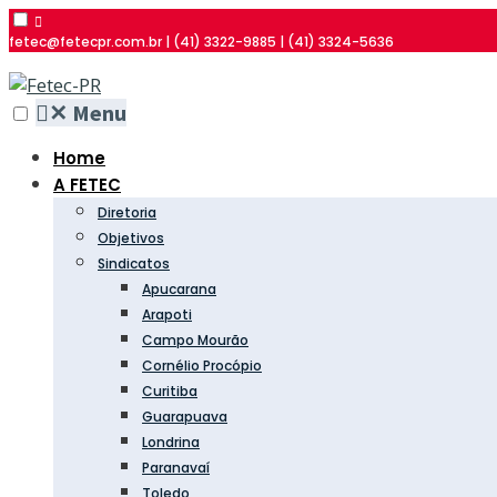
fetec@fetecpr.com.br | (41) 3322-9885 | (41) 3324-5636
✕
Menu
Home
A FETEC
Diretoria
Objetivos
Sindicatos
Apucarana
Arapoti
Campo Mourão
Cornélio Procópio
Curitiba
Guarapuava
Londrina
Paranavaí
Toledo