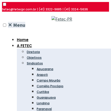
fetec@fetecpr.com.br | (41) 3322-9885 | (41) 3324-5636
✕
Menu
Home
A FETEC
Diretoria
Objetivos
Sindicatos
Apucarana
Arapoti
Campo Mourão
Cornélio Procópio
Curitiba
Guarapuava
Londrina
Paranavaí