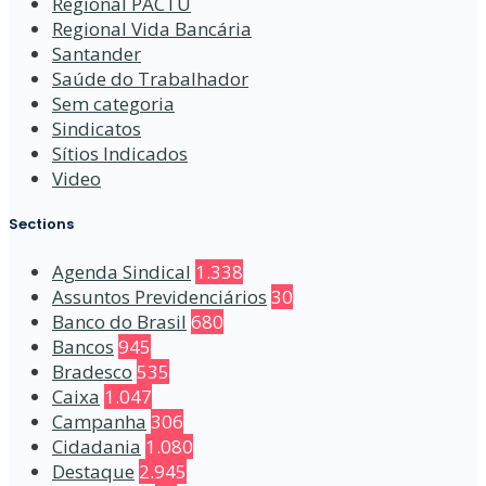
Regional PACTU
Regional Vida Bancária
Santander
Saúde do Trabalhador
Sem categoria
Sindicatos
Sítios Indicados
Video
Sections
Agenda Sindical
1.338
Assuntos Previdenciários
30
Banco do Brasil
680
Bancos
945
Bradesco
535
Caixa
1.047
Campanha
306
Cidadania
1.080
Destaque
2.945