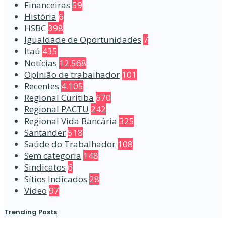
Financeiras
59
História
6
HSBC
398
Igualdade de Oportunidades
7
Itaú
435
Notícias
12.568
Opinião de trabalhador
101
Recentes
4.105
Regional Curitiba
670
Regional PACTU
242
Regional Vida Bancária
325
Santander
518
Saúde do Trabalhador
108
Sem categoria
148
Sindicatos
6
Sítios Indicados
28
Video
97
Trending Posts