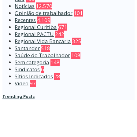
Notícias
12.570
Opinião de trabalhador
101
Recentes
4.109
Regional Curitiba
671
Regional PACTU
242
Regional Vida Bancária
325
Santander
518
Saúde do Trabalhador
108
Sem categoria
148
Sindicatos
6
Sítios Indicados
28
Video
97
Trending Posts