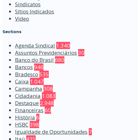
Sindicatos
Sítios Indicados
Video
Sections
Agenda Sindical
1.340
Assuntos Previdenciários
30
Banco do Brasil
680
Bancos
946
Bradesco
535
Caixa
1.047
Campanha
308
Cidadania
1.083
Destaque
2.948
Financeiras
60
História
6
HSBC
398
Igualdade de Oportunidades
7
Itaú
435