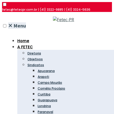
fetec@fetecpr.com.br | (41) 3322-9885 | (41) 3324-5636
✕
Menu
Home
A FETEC
Diretoria
Objetivos
Sindicatos
Apucarana
Arapoti
Campo Mourão
Cornélio Procópio
Curitiba
Guarapuava
Londrina
Paranavaí