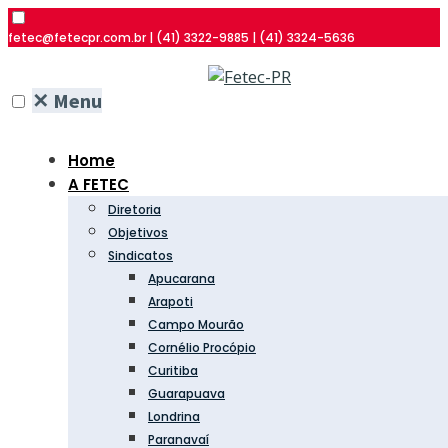
fetec@fetecpr.com.br | (41) 3322-9885 | (41) 3324-5636
✕
Menu
Home
A FETEC
Diretoria
Objetivos
Sindicatos
Apucarana
Arapoti
Campo Mourão
Cornélio Procópio
Curitiba
Guarapuava
Londrina
Paranavaí