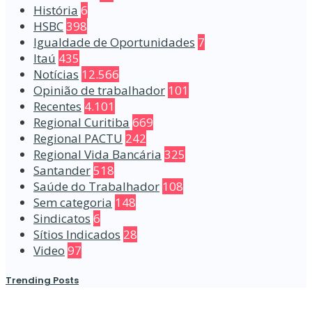
História
6
HSBC
398
Igualdade de Oportunidades
7
Itaú
435
Notícias
12.566
Opinião de trabalhador
101
Recentes
4.101
Regional Curitiba
669
Regional PACTU
242
Regional Vida Bancária
325
Santander
518
Saúde do Trabalhador
108
Sem categoria
148
Sindicatos
6
Sítios Indicados
28
Video
97
Trending Posts