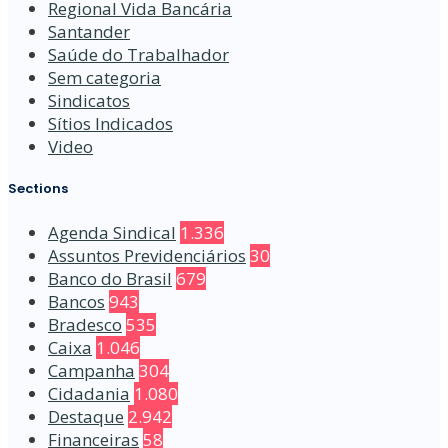
Regional Vida Bancária
Santander
Saúde do Trabalhador
Sem categoria
Sindicatos
Sítios Indicados
Video
Sections
Agenda Sindical
1.336
Assuntos Previdenciários
30
Banco do Brasil
679
Bancos
943
Bradesco
535
Caixa
1.046
Campanha
304
Cidadania
1.080
Destaque
2.942
Financeiras
58