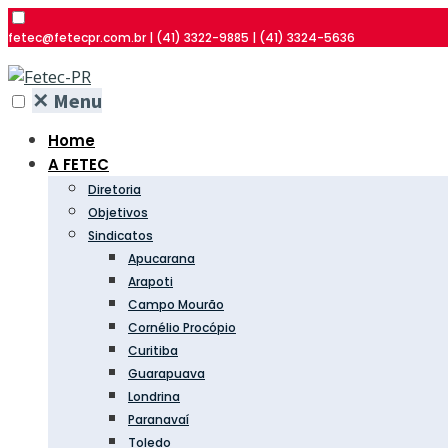
fetec@fetecpr.com.br | (41) 3322-9885 | (41) 3324-5636
✕
Menu
Home
A FETEC
Diretoria
Objetivos
Sindicatos
Apucarana
Arapoti
Campo Mourão
Cornélio Procópio
Curitiba
Guarapuava
Londrina
Paranavaí
Toledo