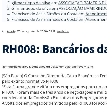
gilmar tiepo da silva
em
ASSOCIAÇÃO BAMERINDU
Gilmar tiepo da silva
em
ASSOCIAÇÃO BAMERINDU
Francisco de Assis Simões da Costa
em
Atendiment
Francisco de Assis Simões da Costa
em
Atendiment
Por
Mhais
•
17 de agosto de 2006
•
09:19
•
Notícias
RH008: Bancários da
Home
Notícias
RH008: Bancários da Caixa conquistam nova vitória
(São Paulo) O Conselho Diretor da Caixa Econômica Fed
pelo extinto normativo RH008.
“Esta é uma grande vitória dos empregados para uma r
RH008. Foram mais de três anos de negociações e muita
coordenador da Comissão Executiva dos Empregados (C
A volta dos empregados demitidos pelo RH008 foi acor