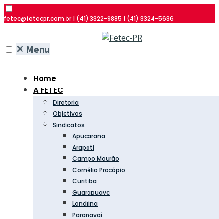
fetec@fetecpr.com.br | (41) 3322-9885 | (41) 3324-5636
✕
Menu
Home
A FETEC
Diretoria
Objetivos
Sindicatos
Apucarana
Arapoti
Campo Mourão
Cornélio Procópio
Curitiba
Guarapuava
Londrina
Paranavaí