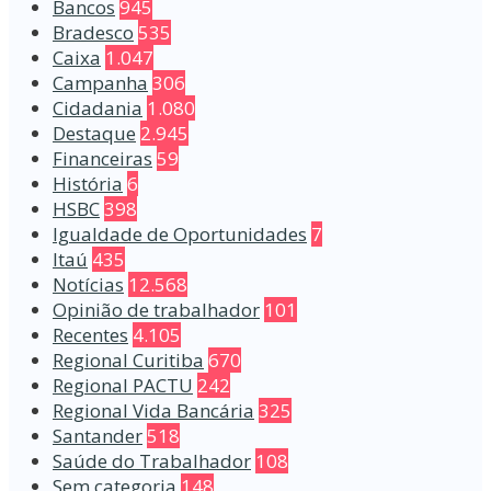
Bancos
945
Bradesco
535
Caixa
1.047
Campanha
306
Cidadania
1.080
Destaque
2.945
Financeiras
59
História
6
HSBC
398
Igualdade de Oportunidades
7
Itaú
435
Notícias
12.568
Opinião de trabalhador
101
Recentes
4.105
Regional Curitiba
670
Regional PACTU
242
Regional Vida Bancária
325
Santander
518
Saúde do Trabalhador
108
Sem categoria
148