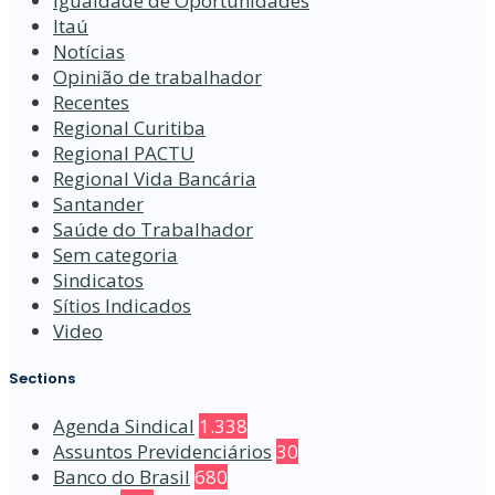
Igualdade de Oportunidades
Itaú
Notícias
Opinião de trabalhador
Recentes
Regional Curitiba
Regional PACTU
Regional Vida Bancária
Santander
Saúde do Trabalhador
Sem categoria
Sindicatos
Sítios Indicados
Video
Sections
Agenda Sindical
1.338
Assuntos Previdenciários
30
Banco do Brasil
680