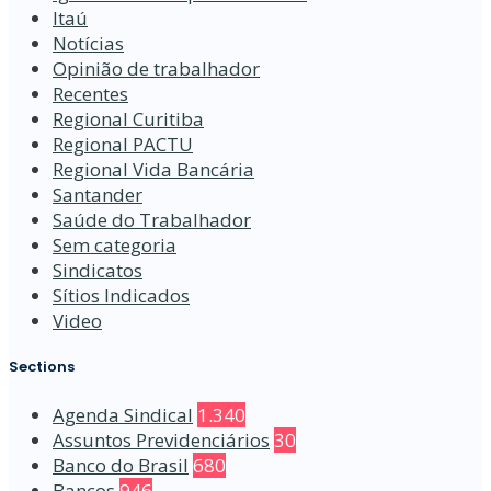
Itaú
Notícias
Opinião de trabalhador
Recentes
Regional Curitiba
Regional PACTU
Regional Vida Bancária
Santander
Saúde do Trabalhador
Sem categoria
Sindicatos
Sítios Indicados
Video
Sections
Agenda Sindical
1.340
Assuntos Previdenciários
30
Banco do Brasil
680
Bancos
946