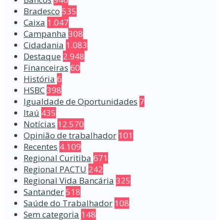
Bradesco
535
Caixa
1.047
Campanha
308
Cidadania
1.083
Destaque
2.948
Financeiras
60
História
6
HSBC
398
Igualdade de Oportunidades
7
Itaú
435
Notícias
12.570
Opinião de trabalhador
101
Recentes
4.109
Regional Curitiba
671
Regional PACTU
242
Regional Vida Bancária
325
Santander
518
Saúde do Trabalhador
108
Sem categoria
148