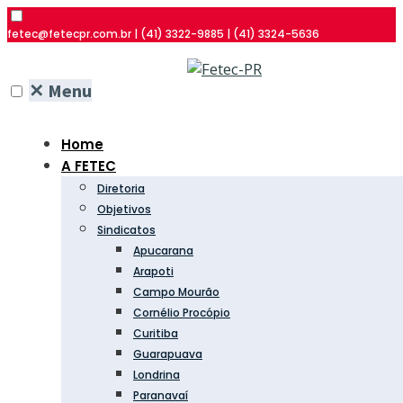
fetec@fetecpr.com.br | (41) 3322-9885 | (41) 3324-5636
✕
Menu
Home
A FETEC
Diretoria
Objetivos
Sindicatos
Apucarana
Arapoti
Campo Mourão
Cornélio Procópio
Curitiba
Guarapuava
Londrina
Paranavaí