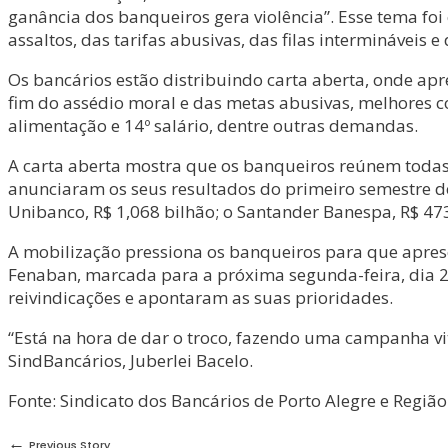
ganância dos banqueiros gera violência”. Esse tema foi
assaltos, das tarifas abusivas, das filas intermináveis 
Os bancários estão distribuindo carta aberta, onde ap
fim do assédio moral e das metas abusivas, melhores co
alimentação e 14º salário, dentre outras demandas.
A carta aberta mostra que os banqueiros reúnem todas a
anunciaram os seus resultados do primeiro semestre de 2
Unibanco, R$ 1,068 bilhão; o Santander Banespa, R$ 473 
A mobilização pressiona os banqueiros para que apre
Fenaban, marcada para a próxima segunda-feira, dia 21
reivindicações e apontaram as suas prioridades.
“Está na hora de dar o troco, fazendo uma campanha vi
SindBancários, Juberlei Bacelo.
Fonte: Sindicato dos Bancários de Porto Alegre e Região
←
Previous Story