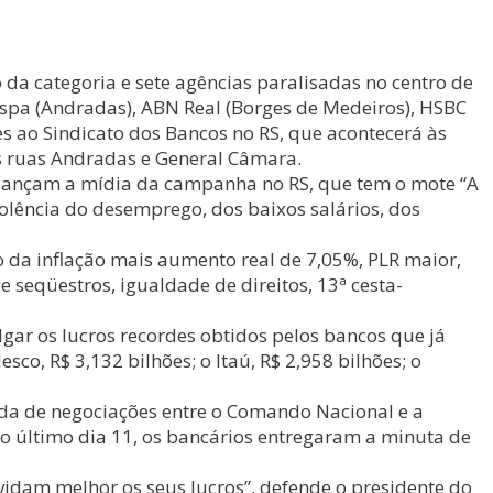
 da categoria e sete agências paralisadas no centro de
nespa (Andradas), ABN Real (Borges de Medeiros), HSBC
es ao Sindicato dos Bancos no RS, que acontecerá às
s ruas Andradas e General Câmara.
 lançam a mídia da campanha no RS, que tem o mote “A
iolência do desemprego, dos baixos salários, dos
 da inflação mais aumento real de 7,05%, PLR maior,
 seqüestros, igualdade de direitos, 13ª cesta-
gar os lucros recordes obtidos pelos bancos que já
co, R$ 3,132 bilhões; o Itaú, R$ 2,958 bilhões; o
da de negociações entre o Comando Nacional e a
no último dia 11, os bancários entregaram a minuta de
vidam melhor os seus lucros”, defende o presidente do