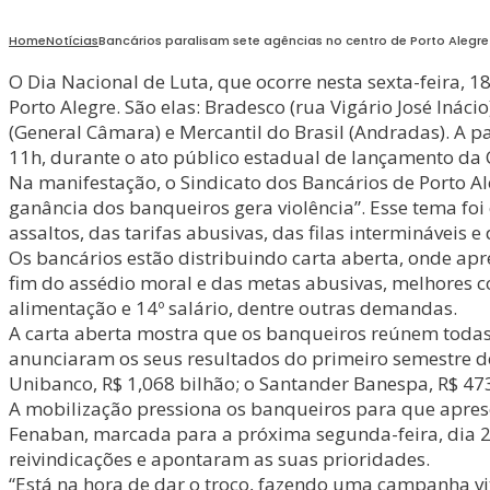
Home
Notícias
Bancários paralisam sete agências no centro de Porto Alegre
O Dia Nacional de Luta, que ocorre nesta sexta-feira, 
Porto Alegre. São elas: Bradesco (rua Vigário José Iná
(General Câmara) e Mercantil do Brasil (Andradas). A p
11h, durante o ato público estadual de lançamento da
Na manifestação, o Sindicato dos Bancários de Porto 
ganância dos banqueiros gera violência”. Esse tema foi
assaltos, das tarifas abusivas, das filas intermináveis 
Os bancários estão distribuindo carta aberta, onde ap
fim do assédio moral e das metas abusivas, melhores co
alimentação e 14º salário, dentre outras demandas.
A carta aberta mostra que os banqueiros reúnem todas a
anunciaram os seus resultados do primeiro semestre de 2
Unibanco, R$ 1,068 bilhão; o Santander Banespa, R$ 473 
A mobilização pressiona os banqueiros para que apre
Fenaban, marcada para a próxima segunda-feira, dia 21
reivindicações e apontaram as suas prioridades.
“Está na hora de dar o troco, fazendo uma campanha vi