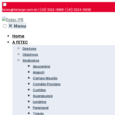
fetec@fetecpr.com.br | (41) 3322-9885 | (41) 3324-5636
✕
Menu
Home
A FETEC
Diretoria
Objetivos
Sindicatos
Apucarana
Arapoti
Campo Mourão
Cornélio Procópio
Curitiba
Guarapuava
Londrina
Paranavaí
Toledo