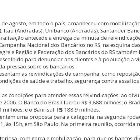
18 de agosto, em todo o país, amanheceu com mobilização
cio), Itaú (Andradas), Unibanco (Andradas), Santander Ba
aralisação antecede a entrega da minuta de reivindicaçõ
 Campanha Nacional dos Bancários no RS, na esquina da
Alegre e Região e Federação dos Bancários do RS também
 escolhido para denunciar aos clientes e à população a v
e da pressão sobre os bancários.
resentam as reivindicações da campanha, como reposição
ndições de saúde e trabalho, segurança contra assaltos e
s condições para atender essas reivindicações, ao divul
006. O Banco do Brasil lucrou R$ 3,888 bilhões; o Brades
milhões; e o Banrisul, R$ 188,9 milhões.
sentem uma proposta para a categoria, na segunda roda
, às 15h, em São Paulo. Na primeira reunião, ocorrida 
toriosa, com garra e mobilização, para que os bancos di