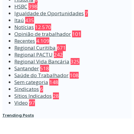
HSBC
398
Igualdade de Oportunidades
7
Itaú
435
Notícias
12.570
Opinião de trabalhador
101
Recentes
4.109
Regional Curitiba
671
Regional PACTU
242
Regional Vida Bancária
325
Santander
518
Saúde do Trabalhador
108
Sem categoria
148
Sindicatos
6
Sítios Indicados
28
Video
97
Trending Posts