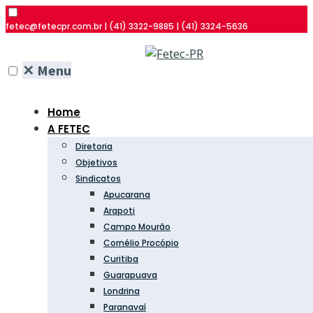
fetec@fetecpr.com.br | (41) 3322-9885 | (41) 3324-5636
✕
Menu
Home
A FETEC
Diretoria
Objetivos
Sindicatos
Apucarana
Arapoti
Campo Mourão
Cornélio Procópio
Curitiba
Guarapuava
Londrina
Paranavaí