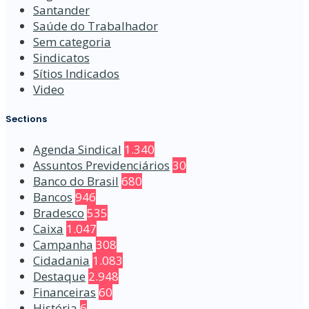
Santander
Saúde do Trabalhador
Sem categoria
Sindicatos
Sítios Indicados
Video
Sections
Agenda Sindical
1.340
Assuntos Previdenciários
30
Banco do Brasil
680
Bancos
946
Bradesco
535
Caixa
1.047
Campanha
308
Cidadania
1.083
Destaque
2.948
Financeiras
60
História
6