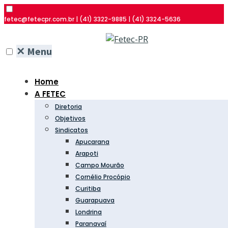
fetec@fetecpr.com.br | (41) 3322-9885 | (41) 3324-5636
✕
Menu
Home
A FETEC
Diretoria
Objetivos
Sindicatos
Apucarana
Arapoti
Campo Mourão
Cornélio Procópio
Curitiba
Guarapuava
Londrina
Paranavaí