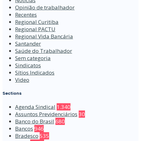
Notícias
Opinião de trabalhador
Recentes
Regional Curitiba
Regional PACTU
Regional Vida Bancária
Santander
Saúde do Trabalhador
Sem categoria
Sindicatos
Sítios Indicados
Video
Sections
Agenda Sindical
1.340
Assuntos Previdenciários
30
Banco do Brasil
680
Bancos
946
Bradesco
535