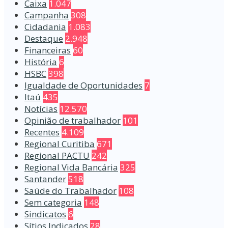
Caixa
1.047
Campanha
308
Cidadania
1.083
Destaque
2.948
Financeiras
60
História
6
HSBC
398
Igualdade de Oportunidades
7
Itaú
435
Notícias
12.570
Opinião de trabalhador
101
Recentes
4.109
Regional Curitiba
671
Regional PACTU
242
Regional Vida Bancária
325
Santander
518
Saúde do Trabalhador
108
Sem categoria
148
Sindicatos
6
Sítios Indicados
28