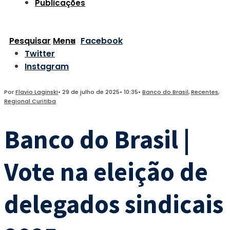
Publicações
Pesquisar
Menu
Facebook
Twitter
Instagram
Por
Flavio Laginski
•
29 de julho de 2025
•
10:35
•
Banco do Brasil
,
Recentes
,
Regional Curitiba
Banco do Brasil |
Vote na eleição de
delegados sindicais