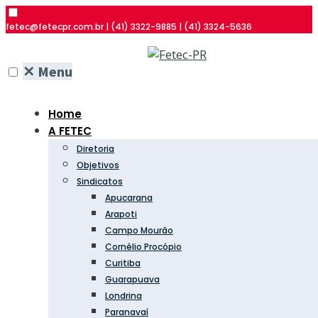
fetec@fetecpr.com.br | (41) 3322-9885 | (41) 3324-5636
✕
Menu
Home
A FETEC
Diretoria
Objetivos
Sindicatos
Apucarana
Arapoti
Campo Mourão
Cornélio Procópio
Curitiba
Guarapuava
Londrina
Paranavaí