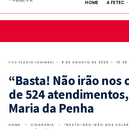
HOME
A FETEC
fetec@fetecpr.com.br | (41) 3322-9885 | (41) 3324-5636
POR
FLAVIO LAGINSKI
•
8 DE AGOSTO DE 2025
•
10:39
“Basta! Não irão nos 
de 524 atendimentos, 
Maria da Penha
HOME
CIDADANIA
“BASTA! NÃO IRÃO NOS CALA